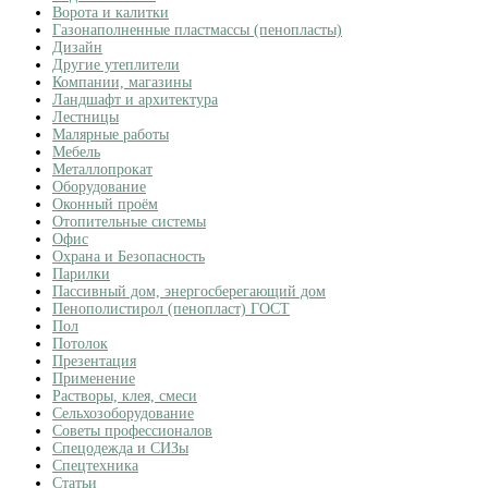
Ворота и калитки
Газонаполненные пластмассы (пенопласты)
Дизайн
Другие утеплители
Компании, магазины
Ландшафт и архитектура
Лестницы
Малярные работы
Мебель
Металлопрокат
Оборудование
Оконный проём
Отопительные системы
Офис
Охрана и Безопасность
Парилки
Пассивный дом, энергосберегающий дом
Пенополистирол (пенопласт) ГОСТ
Пол
Потолок
Презентация
Применение
Растворы, клея, смеси
Сельхозоборудование
Советы профессионалов
Спецодежда и СИЗы
Спецтехника
Статьи