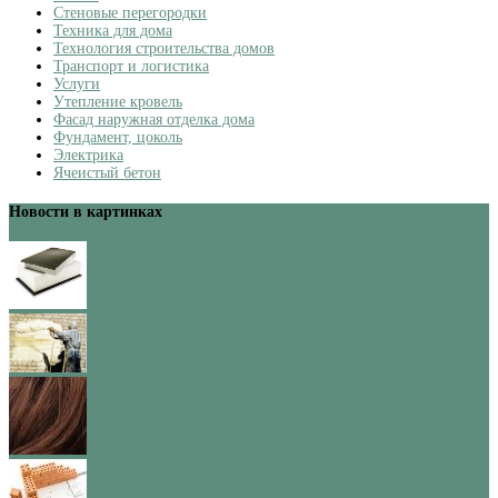
Стеновые перегородки
Техника для дома
Технология строительства домов
Транспорт и логистика
Услуги
Утепление кровель
Фасад наружная отделка дома
Фундамент, цоколь
Электрика
Ячеистый бетон
Новости в картинках