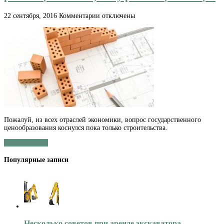
к
22 сентября, 2016
Комментарии
отключены
записи
Ценообразование
в
строительстве:
есть
у
революции
начало,
нет
у
революции
конца?
Пожалуй, из всех отраслей экономики, вопрос государственного
ценообразования коснулся пока только строительства.
Читать далее »
Популярные записи
Несколько советов при аренде экскаватора