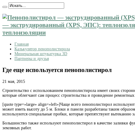
— экструдированный (XPS, ЭПС): теплоизоляц
теплоизоляции
Главная
Калькулятор пенополистирола
Минеральная штукатурка 3D
Партнеры и друзья
Где еще используется пенополистирол
21 мая, 2015
Строительство с использованием пенополистирола имеет своих сторон
которые облегчают сам процесс строительства и провидение ремонтных 
[quote type=»large» align=»left»]Чаще всего пенополистирол использу
может иметь высоту до 5 м. Блоки и панели разработаны таким образо
используются специальные пробки, которые препятствуют вытеканию за
Большинство также используют пенополистирол в качестве заливки фу
земляных работ.