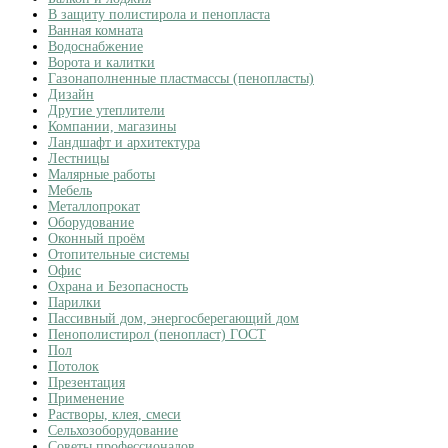
В защиту полистирола и пенопласта
Ванная комната
Водоснабжение
Ворота и калитки
Газонаполненные пластмассы (пенопласты)
Дизайн
Другие утеплители
Компании, магазины
Ландшафт и архитектура
Лестницы
Малярные работы
Мебель
Металлопрокат
Оборудование
Оконный проём
Отопительные системы
Офис
Охрана и Безопасность
Парилки
Пассивный дом, энергосберегающий дом
Пенополистирол (пенопласт) ГОСТ
Пол
Потолок
Презентация
Применение
Растворы, клея, смеси
Сельхозоборудование
Советы профессионалов