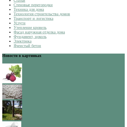
Статьи
Стеновые перегородки
Техника для дома
Технология строительства домов
Транспорт и логистика
Услуги
Утепление кровель
Фасад наружная отделка дома
Фундамент, цоколь
Электрика
Ячеистый бетон
Новости в картинках