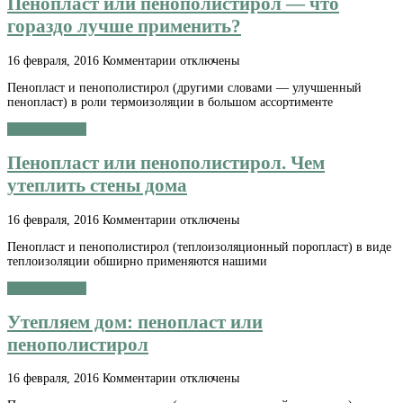
Пенопласт или пенополистирол — что
гораздо лучше применить?
к
16 февраля, 2016
Комментарии
отключены
записи
Пенопласт и пенополистирол (другими словами — улучшенный
Пенопласт
пенопласт) в роли термоизоляции в большом ассортименте
или
пенополистирол
Читать далее »
—
что
Пенопласт или пенополистирол. Чем
гораздо
лучше
утеплить стены дома
применить?
к
16 февраля, 2016
Комментарии
отключены
записи
Пенопласт и пенополистирол (теплоизоляционный поропласт) в виде
Пенопласт
теплоизоляции обширно применяются нашими
или
пенополистирол.
Читать далее »
Чем
утеплить
Утепляем дом: пенопласт или
стены
дома
пенополистирол
к
16 февраля, 2016
Комментарии
отключены
записи