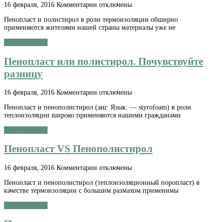
к
16 февраля, 2016
Комментарии
отключены
записи
Пенопласт и полистирол в роли термоизоляции обширно
Что
применяются жителями нашей страны материалы уже не
такое
пенопласт
Читать далее »
и
полистирол
Пенопласт или полистирол. Почувствуйте
разницу
к
16 февраля, 2016
Комментарии
отключены
записи
Пенопласт и пенополистирол (анг. Язык: — styrofoam) в роли
Пенопласт
теплоизоляции широко применяются нашими гражданами
или
полистирол.
Читать далее »
Почувствуйте
разницу
Пенопласт VS Пенополистирол
к
16 февраля, 2016
Комментарии
отключены
записи
Пенопласт и пенополистирол (теплоизоляционный поропласт) в
Пенопласт
качестве термоизоляции с большим размахом применимы
VS
Пенополистирол
Читать далее »