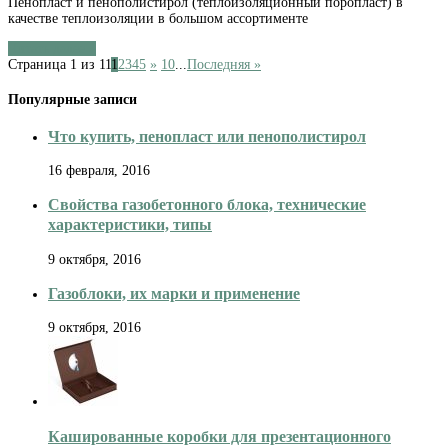
Пенопласт и пенополистирол (теплоизоляционный поропласт) в
Утепляем
качестве теплоизоляции в большом ассортименте
дом:
пенопласт
Читать далее »
или
Страница 1 из 11
1
2
3
4
5
»
10
...
Последняя »
пенополистирол
Популярные записи
Что купить, пенопласт или пенополистирол
16 февраля, 2016
Свойства газобетонного блока, технические
характеристики, типы
9 октября, 2016
Газоблоки, их марки и применение
9 октября, 2016
Кашированные коробки для презентационного