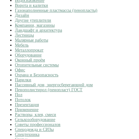
Водоснабжение
Ворота и калитки
Газонаполненные пластмассы (пенопласты)
Дизайн
Другие утеплители
Компании, магазины
Ландшафт и архитектура
Лестницы
Малярные работы
Мебель
Металлопрокат
Оборудование
Оконный проём
Отопительные системы
Офис
Охрана и Безопасность
Парилки
Пассивный дом, энергосберегающий дом
Пенополистирол (пенопласт) ГОСТ
Пол
Потолок
Презентация
Применение
Растворы, клея, смеси
Сельхозоборудование
Советы профессионалов
Спецодежда и СИЗы
Спецтехника