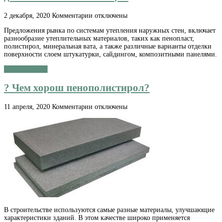
к
2 декабря, 2020
Комментарии
отключены
записи
Предложения рынка по системам утепления наружных стен, включает
?
разнообразие утеплительных материалов, таких как пенопласт,
Тонкослойная
полистирол, минеральная вата, а также различные варианты отделки
минеральная
поверхности слоем штукатурки, сайдингом, композитными панелями.
штукатурка
для
Читать далее »
систем
теплоизоляции
? Чем хорош пенополистирол?
к
11 апреля, 2020
Комментарии
отключены
записи
?
Чем
хорош
пенополистирол?
В строительстве используются самые разные материалы, улучшающие
характеристики зданий. В этом качестве широко применяется