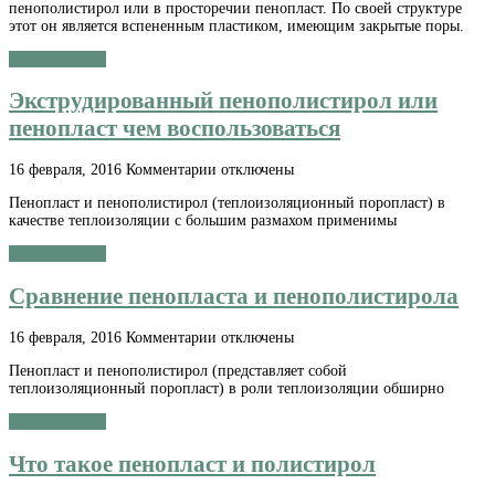
пенополистирол или в просторечии пенопласт. По своей структуре
этот он является вспененным пластиком, имеющим закрытые поры.
Читать далее »
Экструдированный пенополистирол или
пенопласт чем воспользоваться
к
16 февраля, 2016
Комментарии
отключены
записи
Пенопласт и пенополистирол (теплоизоляционный поропласт) в
Экструдированный
качестве теплоизоляции с большим размахом применимы
пенополистирол
или
Читать далее »
пенопласт
чем
Сравнение пенопласта и пенополистирола
воспользоваться
к
16 февраля, 2016
Комментарии
отключены
записи
Пенопласт и пенополистирол (представляет собой
Сравнение
теплоизоляционный поропласт) в роли теплоизоляции обширно
пенопласта
и
Читать далее »
пенополистирола
Что такое пенопласт и полистирол