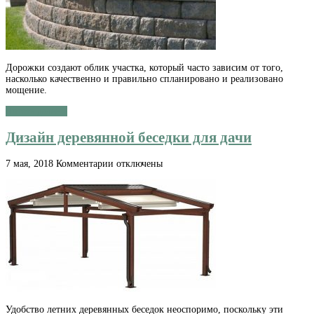
Дорожки создают облик участка, который часто зависим от того,
насколько качественно и правильно спланировано и реализовано
мощение.
Читать далее »
Дизайн деревянной беседки для дачи
к
7 мая, 2018
Комментарии
отключены
записи
Дизайн
деревянной
беседки
для
дачи
Удобство летних деревянных беседок неоспоримо, поскольку эти