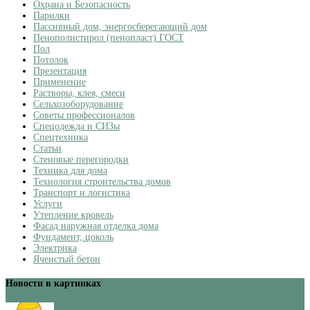
Охрана и Безопасность
Парилки
Пассивный дом, энергосберегающий дом
Пенополистирол (пенопласт) ГОСТ
Пол
Потолок
Презентация
Применение
Растворы, клея, смеси
Сельхозоборудование
Советы профессионалов
Спецодежда и СИЗы
Спецтехника
Статьи
Стеновые перегородки
Техника для дома
Технология строительства домов
Транспорт и логистика
Услуги
Утепление кровель
Фасад наружная отделка дома
Фундамент, цоколь
Электрика
Ячеистый бетон
Новости в картинках