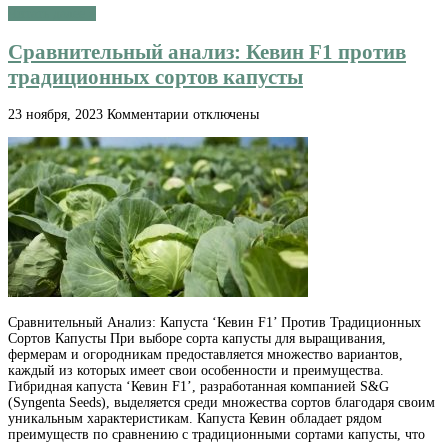
Читать далее »
Сравнительный анализ: Кевин F1 против
традиционных сортов капусты
к
23 ноября, 2023
Комментарии
отключены
записи
Сравнительный
анализ:
Кевин
F1
против
традиционных
сортов
капусты
Сравнительный Анализ: Капуста ‘Кевин F1’ Против Традиционных
Сортов Капусты При выборе сорта капусты для выращивания,
фермерам и огородникам предоставляется множество вариантов,
каждый из которых имеет свои особенности и преимущества.
Гибридная капуста ‘Кевин F1’, разработанная компанией S&G
(Syngenta Seeds), выделяется среди множества сортов благодаря своим
уникальным характеристикам. Капуста Кевин обладает рядом
преимуществ по сравнению с традиционными сортами капусты, что