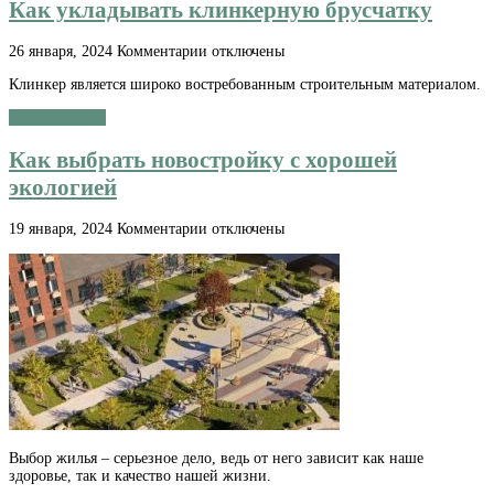
Как укладывать клинкерную брусчатку
подход
к
благоустройству
к
26 января, 2024
Комментарии
отключены
записи
Клинкер является широко востребованным строительным материалом.
Как
укладывать
Читать далее »
клинкерную
брусчатку
Как выбрать новостройку с хорошей
экологией
к
19 января, 2024
Комментарии
отключены
записи
Как
выбрать
новостройку
с
хорошей
экологией
Выбор жилья – серьезное дело, ведь от него зависит как наше
здоровье, так и качество нашей жизни.