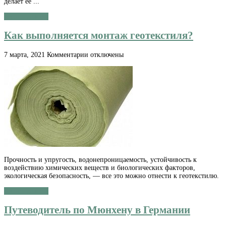
делает ее ...
Читать далее »
Как выполняется монтаж геотекстиля?
к
7 марта, 2021
Комментарии
отключены
записи
Как
выполняется
монтаж
геотекстиля?
Прочность и упругость, водонепроницаемость, устойчивость к
воздействию химических веществ и биологических факторов,
экологическая безопасность, — все это можно отнести к геотекстилю.
Читать далее »
Путеводитель по Мюнхену в Германии