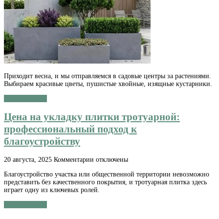
выбора:
почему
размер
уличного
контейнера
—
это
главное
Приходит весна, и мы отправляемся в садовые центры за растениями.
Выбираем красивые цветы, пушистые хвойные, изящные кустарники.
Читать далее »
Цена на укладку плитки тротуарной:
профессиональный подход к
благоустройству
к
20 августа, 2025
Комментарии
отключены
записи
Благоустройство участка или общественной территории невозможно
Цена
представить без качественного покрытия, и тротуарная плитка здесь
на
играет одну из ключевых ролей.
укладку
плитки
Читать далее »
тротуарной:
профессиональный