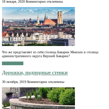
к
18 января, 2020
Комментарии
отключены
записи
Путеводитель
по
Мюнхену
в
Германии
Что же представляет из себя столица Баварии Мюнхен и столица
административного округа Верхней Баварии?
Читать далее »
Дорожки, подпорные стенки
к
30 октября, 2019
Комментарии
отключены
записи
Дорожки,
подпорные
стенки