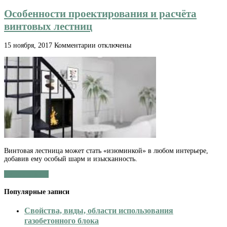
Особенности проектирования и расчёта
винтовых лестниц
к
15 ноября, 2017
Комментарии
отключены
записи
Особенности
проектирования
и
расчёта
винтовых
лестниц
Винтовая лестница может стать «изюминкой» в любом интерьере,
добавив ему особый шарм и изысканность.
Читать далее »
Популярные записи
Свойства, виды, области использования
газобетонного блока