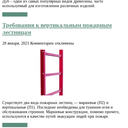
Дуб – один из самых популярных видов древесины, часто
Какие
используемый для изготовлении различных изделий.
достоинства
есть
Читать далее »
у
изделий
Требования к вертикальным пожарным
из
дуба?
лестницам
к
28 января, 2021
Комментарии
отключены
записи
Требования
к
вертикальным
пожарным
лестницам
Существует два вида пожарных лестниц — маршевые (П2) и
вертикальные (П1). Последние необходимы для тушения огня и
обслуживания строения. Маршевые конструкции, помимо прочего,
используются в качестве путей эвакуации людей при пожаре.
Читать далее »