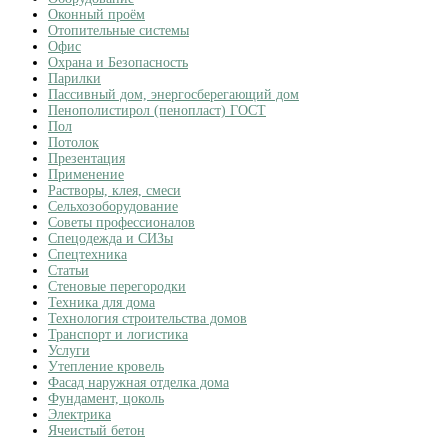
Оконный проём
Отопительные системы
Офис
Охрана и Безопасность
Парилки
Пассивный дом, энергосберегающий дом
Пенополистирол (пенопласт) ГОСТ
Пол
Потолок
Презентация
Применение
Растворы, клея, смеси
Сельхозоборудование
Советы профессионалов
Спецодежда и СИЗы
Спецтехника
Статьи
Стеновые перегородки
Техника для дома
Технология строительства домов
Транспорт и логистика
Услуги
Утепление кровель
Фасад наружная отделка дома
Фундамент, цоколь
Электрика
Ячеистый бетон