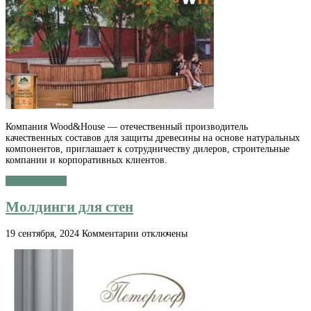
Партнерство
и
сотрудничество
Компания Wood&House — отечественный производитель
качественных составов для защиты древесины на основе натуральных
компонентов, приглашает к сотрудничеству дилеров, строительные
компании и корпоративных клиентов.
Читать далее »
Молдинги для стен
к
19 сентября, 2024
Комментарии
отключены
записи
Молдинги
для
стен