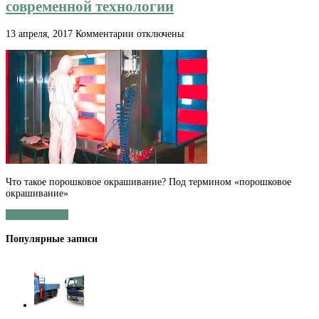
современной технологии
к
13 апреля, 2017
Комментарии
отключены
записи
Порошковое
покрытие
металла:
кратко
о
современной
технологии
Что такое порошковое окрашивание? Под термином «порошковое
окрашивание»
Читать далее »
Популярные записи