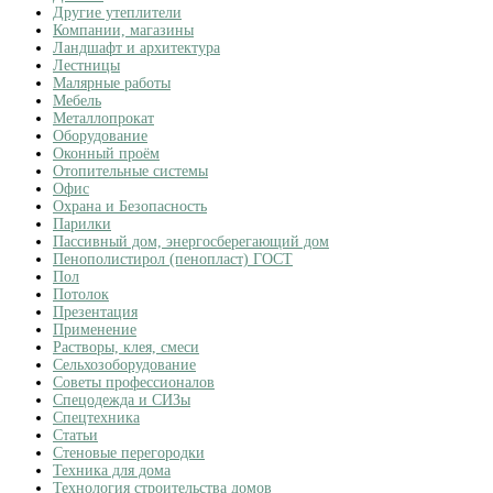
Другие утеплители
Компании, магазины
Ландшафт и архитектура
Лестницы
Малярные работы
Мебель
Металлопрокат
Оборудование
Оконный проём
Отопительные системы
Офис
Охрана и Безопасность
Парилки
Пассивный дом, энергосберегающий дом
Пенополистирол (пенопласт) ГОСТ
Пол
Потолок
Презентация
Применение
Растворы, клея, смеси
Сельхозоборудование
Советы профессионалов
Спецодежда и СИЗы
Спецтехника
Статьи
Стеновые перегородки
Техника для дома
Технология строительства домов