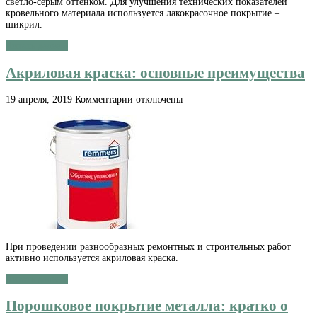
светло-серым оттенком. Для улучшения технических показателей
кровельного материала используется лакокрасочное покрытие –
шикрил.
Читать далее »
Акриловая краска: основные преимущества
к
19 апреля, 2019
Комментарии
отключены
записи
Акриловая
краска:
основные
преимущества
При проведении разнообразных ремонтных и строительных работ
активно используется акриловая краска.
Читать далее »
Порошковое покрытие металла: кратко о