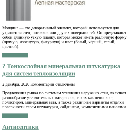
Молдинг — это декоративный элемент, который используется для
украшения стен, потолков или других поверхностей. Он представляет
собой длинную узкую планку, которая может иметь различную форму
(прямую, изогнутую, фигурную) и цвет (белый, чёрный, серый,
цветной).
Читать далее »
? Тонкослойная минеральная штукатурка
для систем теплоизоляции
к
2 декабря, 2020
Комментарии
отключены
записи
Предложения рынка по системам утепления наружных стен, включает
?
разнообразие утеплительных материалов, таких как пенопласт,
Тонкослойная
полистирол, минеральная вата, а также различные варианты отделки
минеральная
поверхности слоем штукатурки, сайдингом, композитными панелями.
штукатурка
для
Читать далее »
систем
теплоизоляции
Антисептики