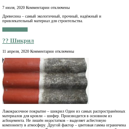
к
7 июля, 2020
Комментарии
отключены
записи
Древесина – самый экологичный, прочный, надёжный и
Антисептики
привлекательный материал для строительства.
Читать далее »
?️? Шикрил
к
11 апреля, 2020
Комментарии
отключены
записи
?️?
Шикрил
Лакокрасочное покрытие – шикрил Один из самых распространённых
материалов для кровли – шифер. Производится в основном из
асбоцемента. Не лишён недостатков – выделяет асбестовую
компоненту в атмосферу. Другой фактор – цветовая гамма ограничена