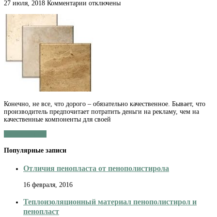
к
27 июля, 2018
Комментарии
отключены
записи
Стоит
ли
экономить
на
кафеле?
Конечно, не все, что дорого – обязательно качественное. Бывает, что
производитель предпочитает потратить деньги на рекламу, чем на
качественные компоненты для своей
Читать далее »
Популярные записи
Отличия пенопласта от пенополистирола
16 февраля, 2016
Теплоизоляционный материал пенополистирол и
пенопласт