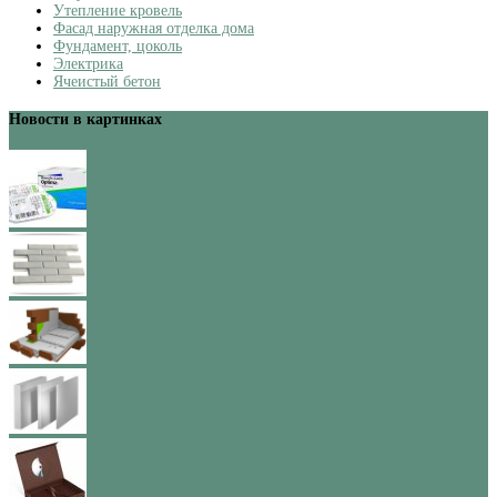
Утепление кровель
Фасад наружная отделка дома
Фундамент, цоколь
Электрика
Ячеистый бетон
Новости в картинках