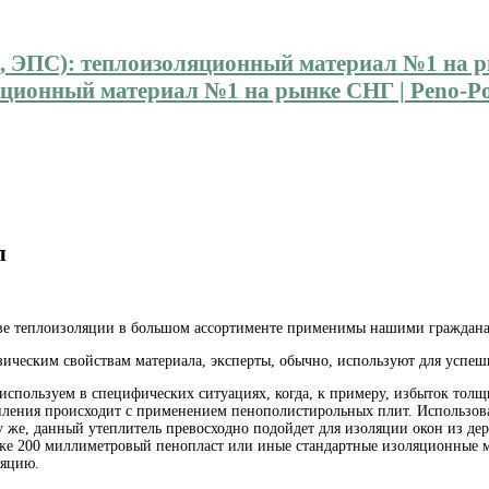
ионный материал №1 на рынке СНГ | Peno-Pol
л
ве теплоизоляции в большом ассортименте
применимы нашими гражданам
изическим свойствам материала, эксперты, обычно, используют для успе
используем в специфических ситуациях, когда, к примеру, избыток то
епления происходит с применением пенополистирольных плит. Использо
 же, данный утеплитель превосходно подойдет для изоляции окон из дерев
т же 200 миллиметровый пенопласт или иные стандартные изоляционные м
ляцию.