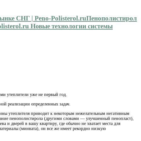
Пенополистирол
isterol.ru Новые технологии системы
и утеплители уже не первый год.
шной реализации определенных задач.
лщины утеплителя приводит к некоторым нежелательным негативным
вание пенополистирола (другими словами — улучшенный пенопласт),
а и дверей в вашу квартиру, где обычно не хватает места для
атериалы (минвата), он все же имеет рекордно низкую