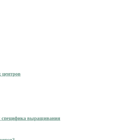
х центров
 и специфика выращивания
зуется?