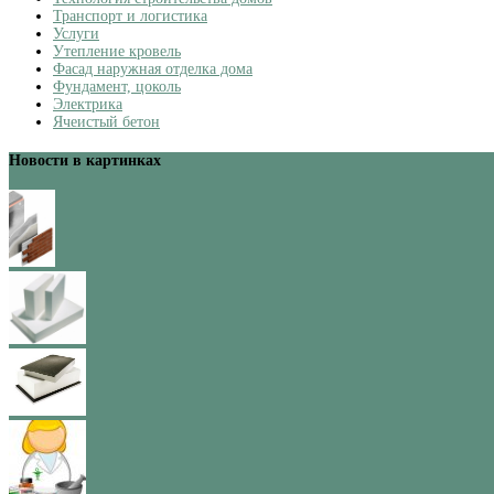
Транспорт и логистика
Услуги
Утепление кровель
Фасад наружная отделка дома
Фундамент, цоколь
Электрика
Ячеистый бетон
Новости в картинках