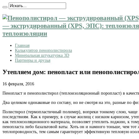
— экструдированный (XPS, ЭПС): теплоизоляц
теплоизоляции
Главная
Калькулятор пенополистирола
Минеральная штукатурка 3D
Партнеры и друзья
Утепляем дом: пенопласт или пенополистиро
16 февраля, 2016
Пенопласт и пенополистирол (теплоизоляционный поропласт) в качест
Два целиком одинаковые по составу, но не смотря на это, разные по ф
Полистирол (термопластичный полимер), вопреки тонкому слою, чаще 
последствиям. Как к примеру, в случае жилищ с низким карнизом, ут
как теплоизоляционного материала, позволяет утеплить лоджию, к тому
пенопласта либо базальтовой ваты. Хоть он и намного тоньше, чем то
теплопроводность, тем самым гарантирует эффективную тепловую изо