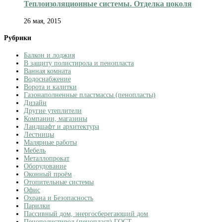
Теплоизоляционные системы. Отделка цоколя
26 мая, 2015
Рубрики
Балкон и лоджия
В защиту полистирола и пенопласта
Ванная комната
Водоснабжение
Ворота и калитки
Газонаполненные пластмассы (пенопласты)
Дизайн
Другие утеплители
Компании, магазины
Ландшафт и архитектура
Лестницы
Малярные работы
Мебель
Металлопрокат
Оборудование
Оконный проём
Отопительные системы
Офис
Охрана и Безопасность
Парилки
Пассивный дом, энергосберегающий дом
Пенополистирол (пенопласт) ГОСТ