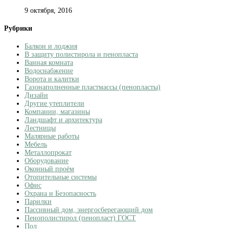
9 октября, 2016
Рубрики
Балкон и лоджия
В защиту полистирола и пенопласта
Ванная комната
Водоснабжение
Ворота и калитки
Газонаполненные пластмассы (пенопласты)
Дизайн
Другие утеплители
Компании, магазины
Ландшафт и архитектура
Лестницы
Малярные работы
Мебель
Металлопрокат
Оборудование
Оконный проём
Отопительные системы
Офис
Охрана и Безопасность
Парилки
Пассивный дом, энергосберегающий дом
Пенополистирол (пенопласт) ГОСТ
Пол