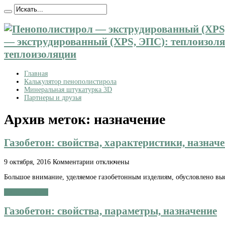
— экструдированный (XPS, ЭПС): теплоизоляц
теплоизоляции
Главная
Калькулятор пенополистирола
Минеральная штукатурка 3D
Партнеры и друзья
Архив меток:
назначение
Газобетон: свойства, характеристики, назнач
к
9 октября, 2016
Комментарии
отключены
записи
Большое внимание, уделяемое газобетонным изделиям, обусловлено вы
Газобетон:
свойства,
Читать далее »
характеристики,
назначение
Газобетон: свойства, параметры, назначение