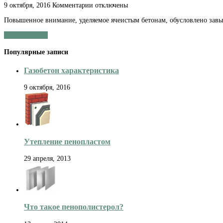
к
9 октября, 2016
Комментарии
отключены
записи
Повышенное внимание, уделяемое ячеистым бетонам, обусловлено зав
Газобетон:
свойства,
Читать далее »
параметры,
назначение
Популярные записи
Газобетон характеристика
9 октября, 2016
Утепление пенопластом
29 апреля, 2013
Что такое пенополистерол?