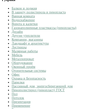
Балкон и лоджия
В защиту полистирола и пенопласта
Ванная комната
Водоснабжение
Ворота и калитки
Газонаполненные пластмассы (пенопласты)
Дизайн
Другие утеплители
Компании, магазины
Ландшафт и архитектура
Лестницы
Малярные работы
Мебель
Металлопрокат
Оборудование
Оконный проём
Отопительные системы
Офис
Охрана и Безопасность
Парилки
Пассивный дом, энергосберегающий дом
Пенополистирол (пенопласт) ГОСТ
Пол
Потолок
Презентация
Применение