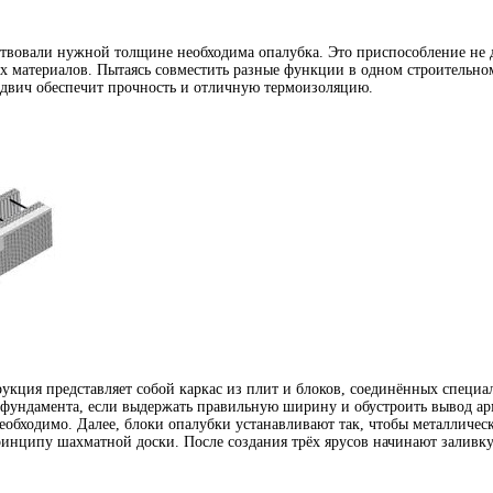
твовали нужной толщине необходима опалубка. Это приспособление не да
 материалов. Пытаясь совместить разные функции в одном строительном
эндвич обеспечит прочность и отличную термоизоляцию.
рукция представляет собой каркас из плит и блоков, соединённых специ
и фундамента, если выдержать правильную ширину и обустроить вывод ар
еобходимо. Далее, блоки опалубки устанавливают так, чтобы металличес
инципу шахматной доски. После создания трёх ярусов начинают заливку 