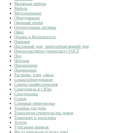
Малярные работы
Мебель
Металлопрокат
Оборудование
Оконный проём
Отопительные системы
Офис
Охрана и Безопасность
Парилки
Пассивный дом, энергосберегающий дом
Пенополистирол (пенопласт) ГОСТ
Пол
Потолок
Презентация
Применение
Растворы, клея, смеси
Сельхозоборудование
Советы профессионалов
Спецодежда и СИЗы
Спецтехника
Статьи
Стеновые перегородки
Техника для дома
Технология строительства домов
Транспорт и логистика
Услуги
Утепление кровель
Фасад наружная отделка дома