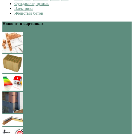
Фундамент, цоколь
Электрика
Ячеистый бетон
Новости в картинках