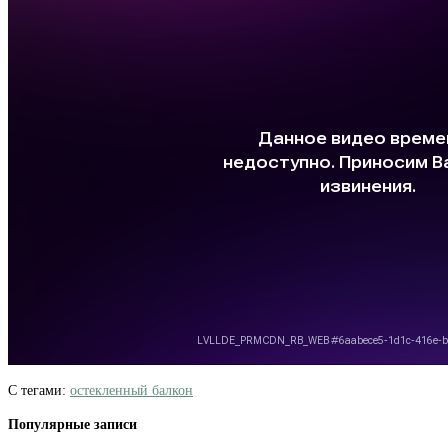
С тегами:
остекленный балкон
Популярные записи