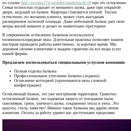
по ссылке
http://proplex174.ru/index/osteklenie/0-10
про это остекление.
Семья полностью отдыхает от внешнего шума, даже при открытой
двери, ведущей на балкон. Квартира становится уютней. Теплое
остекление, по желанию клиента, может стать выгодным
расширением полезной площади. Даже небольшой балкон дает свои
метры жилой комнате и делает ее значительно просторнее.
В современном остеклении балконов используются
поливинилхлоридные окна. Длительная практика позволяет нашим
мастерам проводить работы качественно, за короткое время. Мы
дорожим своими клиентами и выдаем гарантию на все виды услуг
нашей фирмы.
Предлагаем воспользоваться специальными услугами компании:
Полная отделка балкона
Профессиональное утепление балкона (лоджии)
Остекление коттеджей (принимаются окна сложной
конфигурации)
Остекленный балкон, это уже внутренняя территория. Грамотно
остекленный балкон, это надежная защита от попадания пыли,
сквозняков, грязи, уличного шума, сохранение тепла и уюта. Это
красота, стиль, качество! Именно такие балконы мы дарим своим
клиентам. Оплата за работу удивит вас доступными пределами.