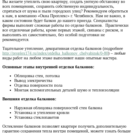
Вы желаете утеплить свою квартиру, создать уютную обстановку во
всех помещениях, сохранить собственную индивидуальность,
спрятаться от шума и пыли городских улиц? Рекомендуем обратиться
к нам, в компанию «Окна Проплекс» г. Челябинск. Нам не важно, в
каком состоянии будет балкон до нашего приезда. Специалисты
фирмы выполнят сложные работы по отделке балконов. Практически
все отделочные работы, кроме первых этажей, связаны с риском, и
выполнять их самостоятельно, без особой подготовки не
рекомендуется.
Тщательное утепление, декоративная отделка балконов (подробнее
http://proplex174.ru/index/otdelka_balkonov_chelyabinsk/0-80
) – любые
виды работ на любом этаже выполняют наши опытные мастера.
Основные этапы внутренней отделки балконов:
Облицовка стен, потолка
Вывод электричества
Отделка поверхности пола
Монтаж вспомогательных деталей шумо и теплоизоляции
Внешняя отделка балконов:
Наружная облицовка поверхностей стен балкона
Установка и утепление кровли
Установка стеклопакетов
Остекление балконов позволяет квартире получить дополнительную
гарантию сохранения тепла внутри помещений, можете узнать больше