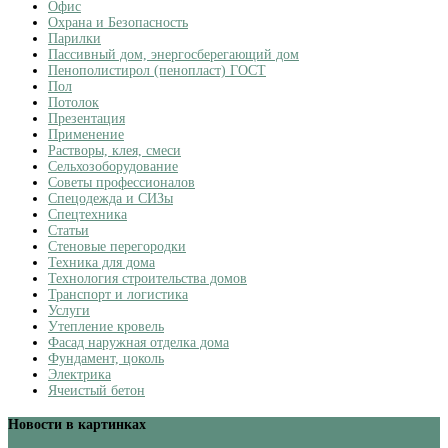
Офис
Охрана и Безопасность
Парилки
Пассивный дом, энергосберегающий дом
Пенополистирол (пенопласт) ГОСТ
Пол
Потолок
Презентация
Применение
Растворы, клея, смеси
Сельхозоборудование
Советы профессионалов
Спецодежда и СИЗы
Спецтехника
Статьи
Стеновые перегородки
Техника для дома
Технология строительства домов
Транспорт и логистика
Услуги
Утепление кровель
Фасад наружная отделка дома
Фундамент, цоколь
Электрика
Ячеистый бетон
Новости в картинках