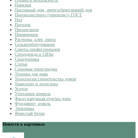
Охрана и Безопасность
Парилки
Пассивный дом, энергосберегающий дом
Пенополистирол (пенопласт) ГОСТ
Пол
Потолок
Презентация
Применение
Растворы, клея, смеси
Сельхозоборудование
Советы профессионалов
Спецодежда и СИЗы
Спецтехника
Статьи
Стеновые перегородки
Техника для дома
Технология строительства домов
Транспорт и логистика
Услуги
Утепление кровель
Фасад наружная отделка дома
Фундамент, цоколь
Электрика
Ячеистый бетон
Новости в картинках