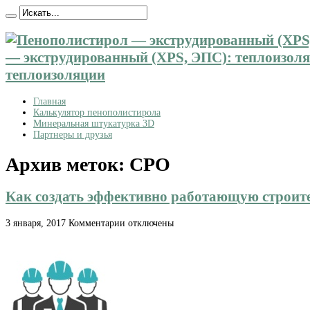
— экструдированный (XPS, ЭПС): теплоизоляц
теплоизоляции
Главная
Калькулятор пенополистирола
Минеральная штукатурка 3D
Партнеры и друзья
Архив меток:
СРО
Как создать эффективно работающую строи
к
3 января, 2017
Комментарии
отключены
записи
Как
создать
эффективно
работающую
строительную
компанию?