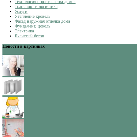
Технология строительства домов
Транспорт и логистика
Услуги
Утепление кровель
Фасад наружная отделка дома
Фундамент, цоколь
Электрика
Ячеистый бетон
Новости в картинках