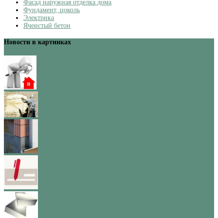
Фасад наружная отделка дома
Фундамент, цоколь
Электрика
Ячеистый бетон
Новости в картинках