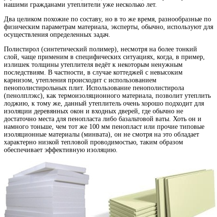
нашими гражданами утеплители уже несколько лет.
Два целиком похожие по составу, но в то же время, разнообразные по
физическим параметрам материала, эксперты, обычно, используют для
осуществления определенных задач.
Полистирол (синтетический полимер), несмотря на более тонкий
слой, чаще применим в специфических ситуациях, когда, в пример,
излишек толщины утеплителя ведёт к некоторым ненужным
последствиям. В частности, в случае коттеджей с невысоким
карнизом, утепления происходит с использованием
пенополистирольных плит. Использование пенополистирола
(пенолплэкс), как термоизоляционного материала, позволит утеплить
лоджию, к тому же, данный утеплитель очень хорошо подходит для
изоляции деревянных окон и входных дверей, где обычно не
достаточно места для пенопласта либо базальтовой ваты. Хоть он и
намного тоньше, чем тот же 100 мм пенопласт или прочие типовые
изоляционные материалы (минвата), он не смотря на это обладает
характерно низкой тепловой проводимостью, таким образом
обеспечивает эффективную изоляцию.