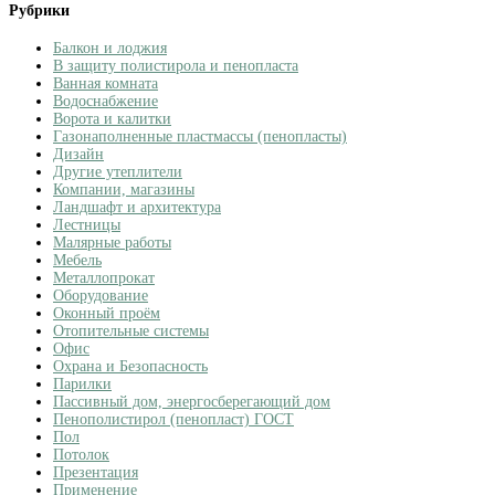
Рубрики
Балкон и лоджия
В защиту полистирола и пенопласта
Ванная комната
Водоснабжение
Ворота и калитки
Газонаполненные пластмассы (пенопласты)
Дизайн
Другие утеплители
Компании, магазины
Ландшафт и архитектура
Лестницы
Малярные работы
Мебель
Металлопрокат
Оборудование
Оконный проём
Отопительные системы
Офис
Охрана и Безопасность
Парилки
Пассивный дом, энергосберегающий дом
Пенополистирол (пенопласт) ГОСТ
Пол
Потолок
Презентация
Применение