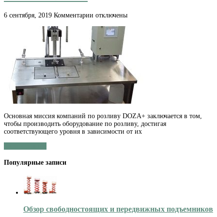
к
6 сентября, 2019
Комментарии
отключены
записи
Полуавтомат
розлива
продукции
от
компании
DOZA+
Основная миссия компаний по розливу DOZA+ заключается в том,
чтобы производить оборудование по розливу, достигая
соответствующего уровня в зависимости от их
Читать далее »
Популярные записи
Обзор свободностоящих и передвижных подъемников