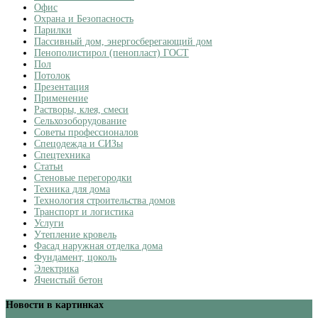
Офис
Охрана и Безопасность
Парилки
Пассивный дом, энергосберегающий дом
Пенополистирол (пенопласт) ГОСТ
Пол
Потолок
Презентация
Применение
Растворы, клея, смеси
Сельхозоборудование
Советы профессионалов
Спецодежда и СИЗы
Спецтехника
Статьи
Стеновые перегородки
Техника для дома
Технология строительства домов
Транспорт и логистика
Услуги
Утепление кровель
Фасад наружная отделка дома
Фундамент, цоколь
Электрика
Ячеистый бетон
Новости в картинках