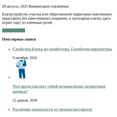
к
20 августа, 2025
Комментарии
отключены
записи
Благоустройство участка или общественной территории невозможно
Цена
представить без качественного покрытия, и тротуарная плитка здесь
на
играет одну из ключевых ролей.
укладку
плитки
Читать далее »
тротуарной:
профессиональный
Популярные записи
подход
к
благоустройству
Свойства блока из газобетона. Газобетон параметры
9 октября, 2016
Что представляет собой независимая экспертная
оценка?
22 апреля, 2018
Различия пенопласта от пенополистирола