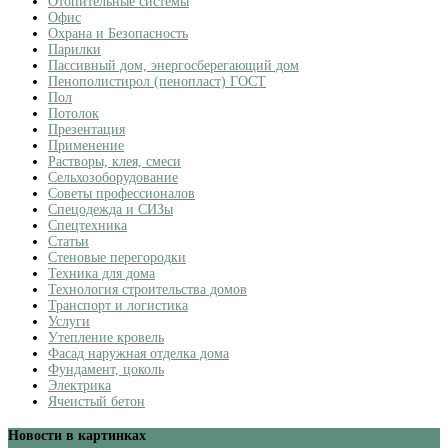
Отопительные системы
Офис
Охрана и Безопасность
Парилки
Пассивный дом, энергосберегающий дом
Пенополистирол (пенопласт) ГОСТ
Пол
Потолок
Презентация
Применение
Растворы, клея, смеси
Сельхозоборудование
Советы профессионалов
Спецодежда и СИЗы
Спецтехника
Статьи
Стеновые перегородки
Техника для дома
Технология строительства домов
Транспорт и логистика
Услуги
Утепление кровель
Фасад наружная отделка дома
Фундамент, цоколь
Электрика
Ячеистый бетон
Новости в картинках