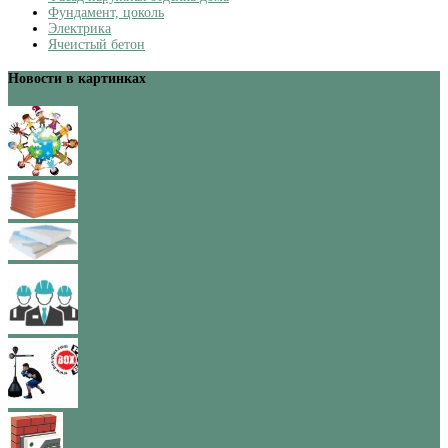
Фундамент, цоколь
Электрика
Ячеистый бетон
Новости в картинках