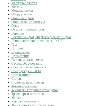
Малярные работы
Мебель
Металлопрокат
Оборудование
Оконный проём
Отопительные системы
Офис
Охрана и Безопасность
Парилки
Пассивный дом, энергосберегающий дом
Пенополистирол (пенопласт) ГОСТ
Пол
Потолок
Презентация
Применение
Растворы, клея, смеси
Сельхозоборудование
Советы профессионалов
Спецодежда и СИЗы
Спецтехника
Статьи
Стеновые перегородки
Техника для дома
Технология строительства домов
Транспорт и логистика
Услуги
Утепление кровель
Фасад наружная отделка дома