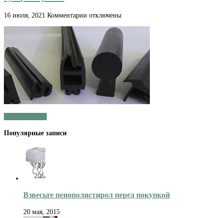
к
16 июля, 2021
Комментарии
отключены
записи
Какие
виды
резиновых
профилей
существуют?
Читать далее »
Популярные записи
Взвесьте пенополистирол перед покупкой
20 мая, 2015