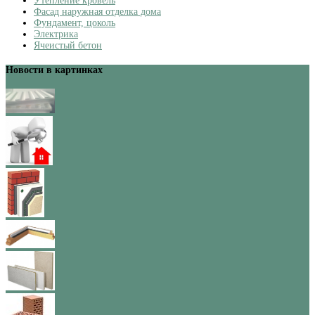
Утепление кровель
Фасад наружная отделка дома
Фундамент, цоколь
Электрика
Ячеистый бетон
Новости в картинках