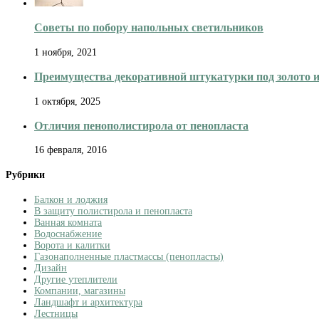
Советы по побору напольных светильников
1 ноября, 2021
Преимущества декоративной штукатурки под золото и
1 октября, 2025
Отличия пенополистирола от пенопласта
16 февраля, 2016
Рубрики
Балкон и лоджия
В защиту полистирола и пенопласта
Ванная комната
Водоснабжение
Ворота и калитки
Газонаполненные пластмассы (пенопласты)
Дизайн
Другие утеплители
Компании, магазины
Ландшафт и архитектура
Лестницы