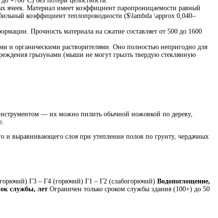
о +700°C) без потери целостности.
ых ячеек. Материал имеет коэффициент паропроницаемости равный
абильный коэффициент теплопроводности ($\lambda \approx 0,040–
ормации. Прочность материала на сжатие составляет от 500 до 1600
ами и органическими растворителями. Оно полностью непригодно для
вреждения грызунами (мыши не могут грызть твердую стеклянную
инструментом — их можно пилить обычной ножовкой по дереву,
е.
го и выравнивающего слоя при утеплении полов по грунту, чердачных
горючий) Г3 – Г4 (горючий) Г1 – Г2 (слабогорючий)
Водопоглощение,
ок службы, лет
Ограничен только сроком службы здания (100+) до 50