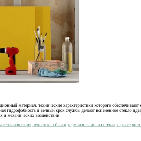
ляционный материал, технические характеристики которого обеспечиваю
ютная гидрофобность и вечный срок службы делают вспененное стекло ид
их и механических воздействий.
я теплоизоляция
пеностекло блоки
термоизоляция из стекла
характерист