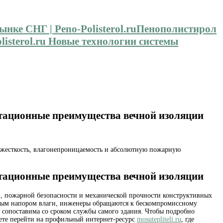
Пенополистирол
isterol.ru Новые технологии системы
луатационные преимущества вечной изоляции
 жесткость, влагонепроницаемость и абсолютную пожарную
луатационные преимущества вечной изоляции
и, пожарной безопасности и механической прочности конструктивных
нным напором влаги, инженеры обращаются к бескомпромиссному
и сопоставима со сроком службы самого здания. Чтобы подробно
жете перейти на профильный интернет-ресурс
mosutepliteli.ru
, где