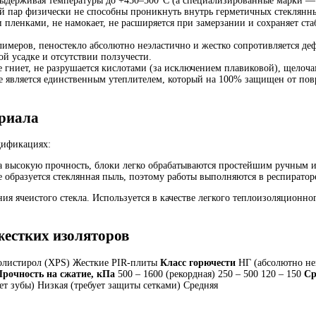
держивая температуры до +450–500°C (а специализированные марки — д
й пар физически не способны проникнуть внутрь герметичных стеклянн
 пленками, не намокает, не расширяется при замерзании и сохраняет ст
имеров, пеностекло абсолютно неэластично и жестко сопротивляется деф
ой усадке и отсутствии ползучести.
 гниет, не разрушается кислотами (за исключением плавиковой), щелоч
же является единственным утеплителем, который на 100% защищен от по
риала
дификациях:
а высокую прочность, блоки легко обрабатываются простейшим ручным 
 образуется стеклянная пыль, поэтому работы выполняются в респиратор
я ячеистого стекла. Используется в качестве легкого теплоизоляционно
жестких изоляторов
полистирол (XPS) Жесткие PIR-плиты
Класс горючести
НГ (абсолютно не
Прочность на сжатие, кПа
500 – 1600 (рекордная) 250 – 500 120 – 150
Ср
т зубы) Низкая (требует защиты сетками) Средняя