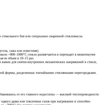
о стекольного боя или специально сваренной стекломассы.
голь, сажа или известняк).
коло +800–1000°C стекло размягчается и переходит в вязкотекучее
я ее объем в 10–15 раз.
и важен для снятия внутренних механических напряжений в стекле,
льной формы, разделенных тончайшими стеклянными перегородками.
збавившись от его главного недостатка — высокой теплопроводности:
т едкого дыма или токсичных газов при нагревании и способно