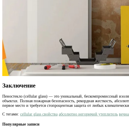
Заключение
Пеностекло (cellular glass) — это уникальный, бескомпромиссный изо
объектах. Полная пожарная безопасность, рекордная жесткость, абсол
первое место и требуется стопроцентная защита от любых климатическ
С тегами:
cellular glass свойства
абсолютно негорючий утеплитель
вечна
Популярные записи