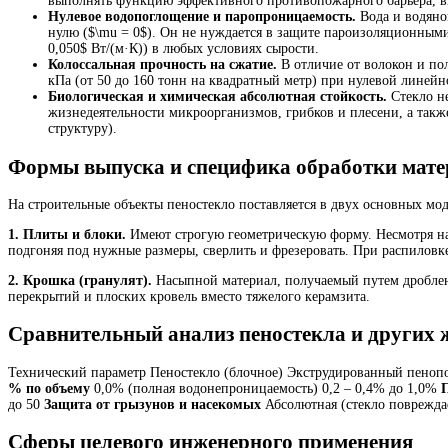
выполнять функцию эффективного противопожарного барьера, вы
Нулевое водопоглощение и паропроницаемость.
Вода и водяно
нулю ($\mu = 0$). Он не нуждается в защите пароизоляционными
0,050$ Вт/(м·К)) в любых условиях сырости.
Колоссальная прочность на сжатие.
В отличие от волокон и пол
кПа (от 50 до 160 тонн на квадратный метр) при нулевой линейн
Биологическая и химическая абсолютная стойкость.
Стекло не
жизнедеятельности микроорганизмов, грибков и плесени, а так
структуру).
Формы выпуска и специфика обработки мате
На строительные объекты пеностекло поставляется в двух основных мо
1. Плиты и блоки.
Имеют строгую геометрическую форму. Несмотря н
подгоняя под нужные размеры, сверлить и фрезеровать. При распиловке
2. Крошка (гранулят).
Насыпной материал, получаемый путем дроблени
перекрытий и плоских кровель вместо тяжелого керамзита.
Сравнительный анализ пеностекла и других 
Технический параметр Пеностекло (блочное) Экструдированный пено
% по объему
0,0% (полная водонепроницаемость) 0,2 – 0,4% до 1,0%
до 50
Защита от грызунов и насекомых
Абсолютная (стекло повреждае
Сферы целевого инженерного применения