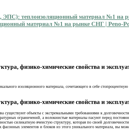
ионный материал №1 на рынке СНГ | Peno-Pol
труктура, физико-химические свойства и эксп
кального изоляционного материала, сочетающего в себе стопроцентную
труктура, физико-химические свойства и эксп
тва существуют объекты с экстремальными требованиями к долговечност
пературных ограничений, а волокнистые материалы пасуют перед постоя
ностью силикатную ячеистую структуру, которая по своей долговечност
х фасонных элементов и блоков из этого уникального материала, вы мо