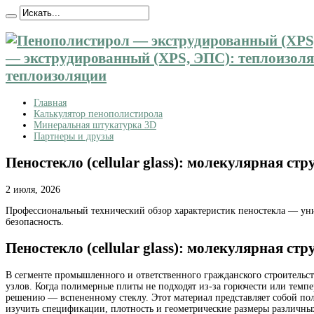
— экструдированный (XPS, ЭПС): теплоизоляц
теплоизоляции
Главная
Калькулятор пенополистирола
Минеральная штукатурка 3D
Партнеры и друзья
Пеностекло (cellular glass): молекулярная с
2 июля, 2026
Профессиональный технический обзор характеристик пеностекла — уни
безопасность.
Пеностекло (cellular glass): молекулярная с
В сегменте промышленного и ответственного гражданского строительс
узлов. Когда полимерные плиты не подходят из-за горючести или тем
решению — вспененному стеклу. Этот материал представляет собой пол
изучить спецификации, плотность и геометрические размеры различны