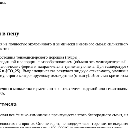
ния.
 в пену
тся из полностью экологичного и химически инертного сырья: силикатног
х этапов:
остояния тонкодисперсного порошка (пудры).
заданной пропорции с газообразователем (обычно это мелкодисперсный у
таллические формы и направляется в туннельную печь. При температуре о
O$ и $CO_2$). Выделяющийся газ раздувает жидкую стекломассу, увеличива
му, строго контролируемому охлаждению (отжигу). Этот этап критическ
онечного множества герметично закрытых ячеек округлой или гексагона
5%.
стекла
довал все физико-химические преимущества этого благородного сырья, и
лностью негорючее. Оно не горит, не поддерживает горение, не выделяе