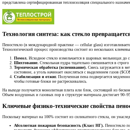
представлена сертифицированная теплоизоляция специального назначе
Технология синтеза: как стекло превращается
Пеностекло (в международной практике — cellular glass) изготавливае
Технологический процесс производства состоит из нескольких ключевы
Помол.
Исходное стекло измельчается в шаровых мельницах до с
Шихтование.
Стекольная пудра тщательно смешивается в строго 
Термическая обработка (вспенивание).
Смесь загружается в ме
состояние, а уголь начинает окисляться с выделением газов ($C
Стабилизация и отжиг.
Полученная пена подвергается медленно
чтобы готовые блоки не растрескивались.
На выходе получается монолитная плита или блок, состоящий из беск
Объем воздушных и газовых пор в структуре материала достигает 90–9
Ключевые физико-технические свойства пено
Поскольку материал на 100% состоит из силикатного стекла, он унасле
Абсолютная пожарная безопасность (Класс НГ).
Пеностекло по