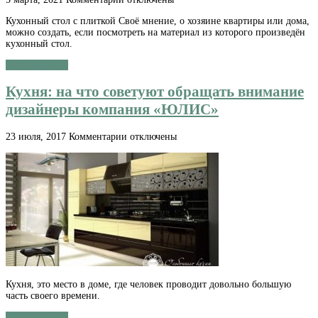
записи
Кухонный стол с плиткой Своё мнение, о хозяине квартиры или дома,
Дизайнерский
можно создать, если посмотреть на материал из которого произведён
обеденный
кухонный стол.
стол
с
Читать далее »
плиткой.
Стол
Кухня: на что советуют обращать внимание
с
ящиками
дизайнеры компания «ЮЛИС»
для
кухни
к
23 июля, 2017
Комментарии
отключены
записи
Кухня:
на
что
советуют
обращать
внимание
дизайнеры
компания
«ЮЛИС»
Кухня, это место в доме, где человек проводит довольно большую
часть своего времени.
Читать далее »