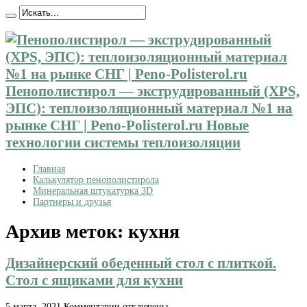
Пенополистирол — экструдированный (XPS,
ЭПС): теплоизоляционный материал №1 на
рынке СНГ | Peno-Polisterol.ru Новые
технологии системы теплоизоляции
Главная
Калькулятор пенополистирола
Минеральная штукатурка 3D
Партнеры и друзья
Архив меток:
кухня
Дизайнерский обеденный стол с плиткой.
Стол с ящиками для кухни
к
5 марта, 2021
Комментарии
отключены