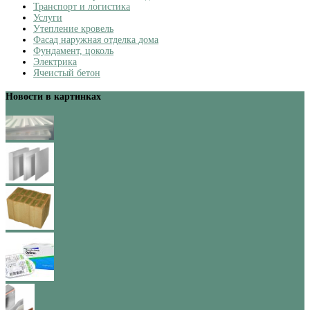
Транспорт и логистика
Услуги
Утепление кровель
Фасад наружная отделка дома
Фундамент, цоколь
Электрика
Ячеистый бетон
Новости в картинках