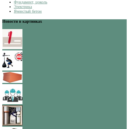
Фундамент, цоколь
Электрика
Ячеистый бетон
Новости в картинках