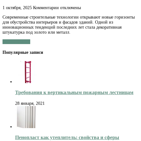
к
1 октября, 2025
Комментарии
отключены
записи
Современные строительные технологии открывают новые горизонты
Преимущества
для обустройства интерьеров и фасадов зданий. Одной из
декоративной
инновационных тенденций последних лет стала декоративная
штукатурки
штукатурка под золото или металл.
под
золото
Читать далее »
или
металл:
Популярные записи
красота
и
функциональность
Требования к вертикальным пожарным лестницам
28 января, 2021
Пенопласт как утеплитель: свойства и сферы