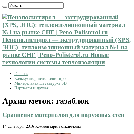
Пенополистирол — экструдированный (XPS,
ЭПС): теплоизоляционный материал №1 на
рынке СНГ | Peno-Polisterol.ru Новые
технологии системы теплоизоляции
Главная
Калькулятор пенополистирола
Минеральная штукатурка 3D
Партнеры и друзья
Архив меток:
газаблок
Сравнение материалов для наружных стен
к
14 сентября, 2016
Комментарии
отключены
записи