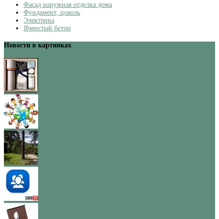
Фасад наружная отделка дома
Фундамент, цоколь
Электрика
Ячеистый бетон
Новости в картинках