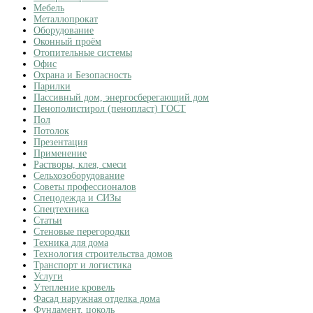
Мебель
Металлопрокат
Оборудование
Оконный проём
Отопительные системы
Офис
Охрана и Безопасность
Парилки
Пассивный дом, энергосберегающий дом
Пенополистирол (пенопласт) ГОСТ
Пол
Потолок
Презентация
Применение
Растворы, клея, смеси
Сельхозоборудование
Советы профессионалов
Спецодежда и СИЗы
Спецтехника
Статьи
Стеновые перегородки
Техника для дома
Технология строительства домов
Транспорт и логистика
Услуги
Утепление кровель
Фасад наружная отделка дома
Фундамент, цоколь