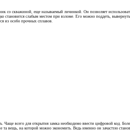
чник со скважиной, еще называемый личинкой. Он позволяет использоват
ко становится слабым местом при взломе. Его можно поддеть, вывернут
тся из особо прочных сплавов.
сть. Чаще всего для открытия замка необходимо ввести цифровой код. Б
то не та вещь, на которой можно экономить. Ведь именно он зачастую с