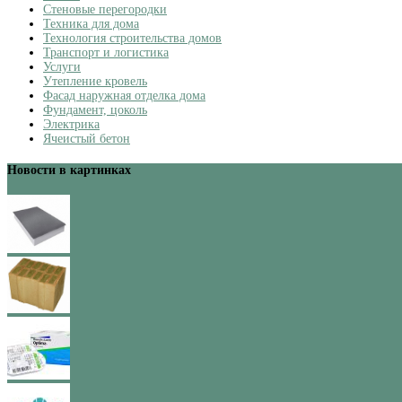
Стеновые перегородки
Техника для дома
Технология строительства домов
Транспорт и логистика
Услуги
Утепление кровель
Фасад наружная отделка дома
Фундамент, цоколь
Электрика
Ячеистый бетон
Новости в картинках