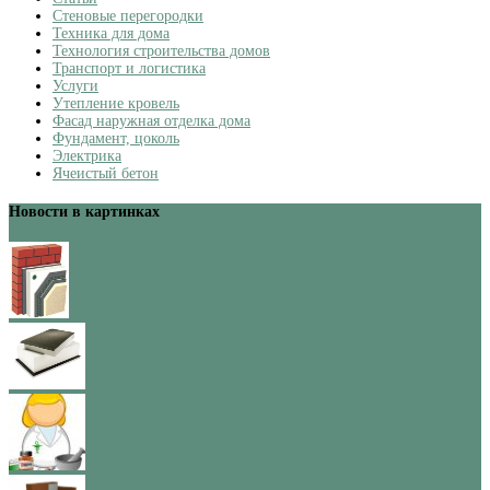
Стеновые перегородки
Техника для дома
Технология строительства домов
Транспорт и логистика
Услуги
Утепление кровель
Фасад наружная отделка дома
Фундамент, цоколь
Электрика
Ячеистый бетон
Новости в картинках