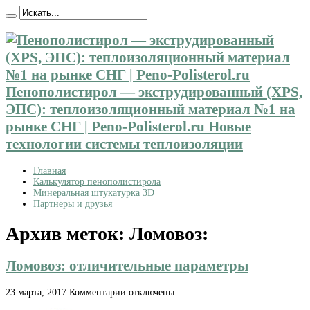
Пенополистирол — экструдированный (XPS,
ЭПС): теплоизоляционный материал №1 на
рынке СНГ | Peno-Polisterol.ru Новые
технологии системы теплоизоляции
Главная
Калькулятор пенополистирола
Минеральная штукатурка 3D
Партнеры и друзья
Архив меток:
Ломовоз:
Ломовоз: отличительные параметры
к
23 марта, 2017
Комментарии
отключены
записи