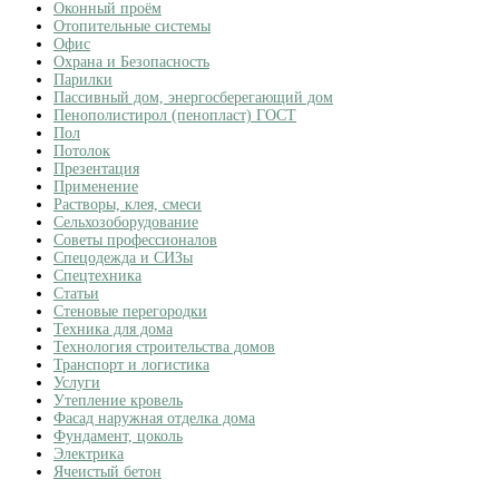
Оконный проём
Отопительные системы
Офис
Охрана и Безопасность
Парилки
Пассивный дом, энергосберегающий дом
Пенополистирол (пенопласт) ГОСТ
Пол
Потолок
Презентация
Применение
Растворы, клея, смеси
Сельхозоборудование
Советы профессионалов
Спецодежда и СИЗы
Спецтехника
Статьи
Стеновые перегородки
Техника для дома
Технология строительства домов
Транспорт и логистика
Услуги
Утепление кровель
Фасад наружная отделка дома
Фундамент, цоколь
Электрика
Ячеистый бетон