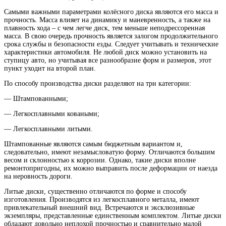
Самыми важными параметрами колёсного диска являются его масса и
прочность. Масса влияет на динамику и маневренность, а также на
плавность хода – с чем легче диск, тем меньше неподрессоренная
масса. В свою очередь прочность является залогом продолжительного
срока службы и безопасности езды. Следует учитывать и технические
характеристики автомобиля. Не любой диск можно установить на
ступицу авто, но учитывая все разнообразие форм и размеров, этот
пункт уходит на второй план.
По способу производства диски разделяют на три категории:
— Штампованными;
— Легкосплавными коваными;
— Легкосплавными литыми.
Штампованные являются самым бюджетным вариантом и,
следовательно, имеют незамысловатую форму. Отличаются большим
весом и склонностью к коррозии. Однако, такие диски вполне
ремонтопригодны, их можно выправить после деформации от наезда
на неровность дороги.
Литые диски, существенно отличаются по форме и способу
изготовления. Производятся из легкосплавного металла, имеют
привлекательный внешний вид. Встречаются и эксклюзивные
экземпляры, представленные единственным комплектом. Литые диски
обладают довольно неплохой прочностью и сравнительно малой