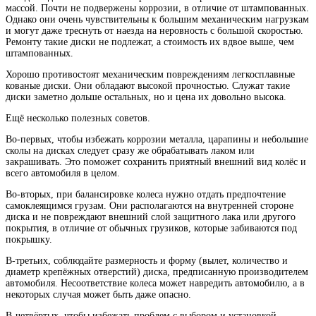
массой. Почти не подвержены коррозии, в отличие от штампованных.
Однако они очень чувствительны к большим механическим нагрузкам
и могут даже треснуть от наезда на неровность с большой скоростью.
Ремонту такие диски не подлежат, а стоимость их вдвое выше, чем
штампованных.
Хорошо противостоят механическим повреждениям легкосплавные
кованые диски. Они обладают высокой прочностью. Служат такие
диски заметно дольше остальных, но и цена их довольно высока.
Ещё несколько полезных советов.
Во-первых, чтобы избежать коррозии металла, царапины и небольшие
сколы на дисках следует сразу же обрабатывать лаком или
закрашивать. Это поможет сохранить приятный внешний вид колёс и
всего автомобиля в целом.
Во-вторых, при балансировке колеса нужно отдать предпочтение
самоклеящимся грузам. Они располагаются на внутренней стороне
диска и не повреждают внешний слой защитного лака или другого
покрытия, в отличие от обычных грузиков, которые забиваются под
покрышку.
В-третьих, соблюдайте размерность и форму (вылет, количество и
диаметр крепёжных отверстий) диска, предписанную производителем
автомобиля. Несоответствие колеса может навредить автомобилю, а в
некоторых случая может быть даже опасно.
В-четвёртых, чтобы избежать проблем с выбором и установкой