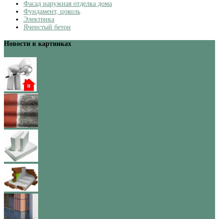
Фасад наружная отделка дома
Фундамент, цоколь
Электрика
Ячеистый бетон
Новости в картинках