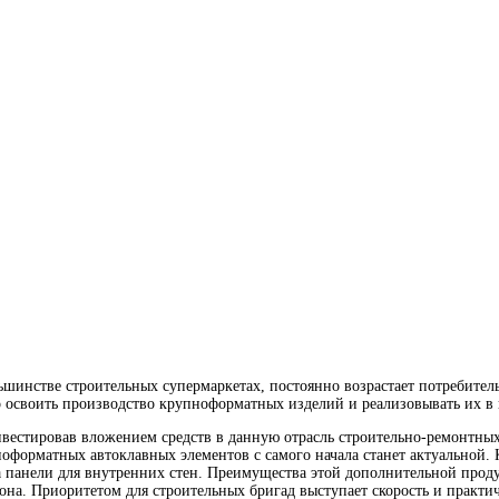
ьшинстве строительных супермаркетах, постоянно возрастает потребител
 освоить производство крупноформатных изделий и реализовывать их в 
нвестировав вложением средств в данную отрасль строительно-ремонтны
ноформатных автоклавных элементов с самого начала станет актуальной.
а панели для внутренних стен. Преимущества этой дополнительной прод
она. Приоритетом для строительных бригад выступает скорость и практи