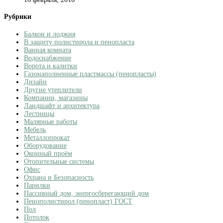
Рубрики
Балкон и лоджия
В защиту полистирола и пенопласта
Ванная комната
Водоснабжение
Ворота и калитки
Газонаполненные пластмассы (пенопласты)
Дизайн
Другие утеплители
Компании, магазины
Ландшафт и архитектура
Лестницы
Малярные работы
Мебель
Металлопрокат
Оборудование
Оконный проём
Отопительные системы
Офис
Охрана и Безопасность
Парилки
Пассивный дом, энергосберегающий дом
Пенополистирол (пенопласт) ГОСТ
Пол
Потолок