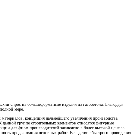
ьский спрос на большеформатные изделия из газобетона. Благодаря
полной мере.
х материалов, концепция дальнейшего увеличения производства
 К данной группе строительных элементов относятся фигурные
укции для фирм производителей заключено в более высокой цене за
чность проделывания основных работ. Вследствие быстрого провидения