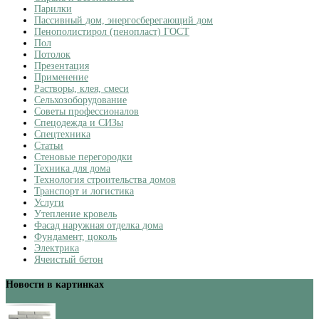
Парилки
Пассивный дом, энергосберегающий дом
Пенополистирол (пенопласт) ГОСТ
Пол
Потолок
Презентация
Применение
Растворы, клея, смеси
Сельхозоборудование
Советы профессионалов
Спецодежда и СИЗы
Спецтехника
Статьи
Стеновые перегородки
Техника для дома
Технология строительства домов
Транспорт и логистика
Услуги
Утепление кровель
Фасад наружная отделка дома
Фундамент, цоколь
Электрика
Ячеистый бетон
Новости в картинках