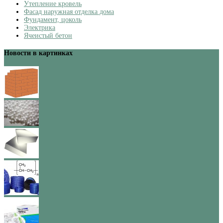
Утепление кровель
Фасад наружная отделка дома
Фундамент, цоколь
Электрика
Ячеистый бетон
Новости в картинках