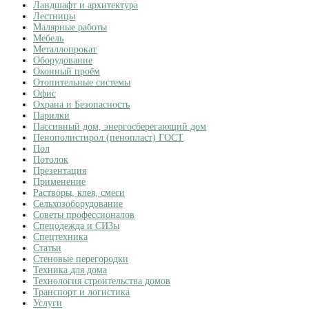
Ландшафт и архитектура
Лестницы
Малярные работы
Мебель
Металлопрокат
Оборудование
Оконный проём
Отопительные системы
Офис
Охрана и Безопасность
Парилки
Пассивный дом, энергосберегающий дом
Пенополистирол (пенопласт) ГОСТ
Пол
Потолок
Презентация
Применение
Растворы, клея, смеси
Сельхозоборудование
Советы профессионалов
Спецодежда и СИЗы
Спецтехника
Статьи
Стеновые перегородки
Техника для дома
Технология строительства домов
Транспорт и логистика
Услуги