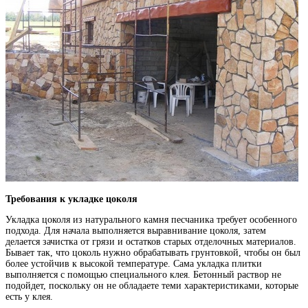
Требования к укладке цоколя
Укладка цоколя из натурального камня песчаника требует особенного
подхода. Для начала выполняется выравнивание цоколя, затем
делается зачистка от грязи и остатков старых отделочных материалов.
Бывает так, что цоколь нужно обрабатывать грунтовкой, чтобы он был
более устойчив к высокой температуре. Сама укладка плитки
выполняется с помощью специального клея. Бетонный раствор не
подойдет, поскольку он не обладаете теми характеристиками, которые
есть у клея.