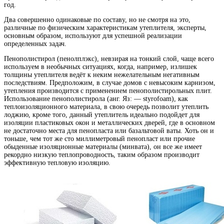
год.
Два совершенно одинаковые по составу, но не смотря на это,
различные по физическим характеристикам утеплителя, эксперты,
основным образом, используют для успешной реализации
определенных задач.
Пенополистирол (пенолплэкс), невзирая на тонкий слой, чаще всего
используем в необычных ситуациях, когда, например, излишек
толщины утеплителя ведёт к неким нежелательным негативным
последствиям. Предположим, в случае домов с невысоким карнизом,
утепления производится с применением пенополистирольных плит.
Использование пенополистирола (анг. Яз: — styrofoam), как
теплоизоляционного материала, в свою очередь позволит утеплить
лоджию, кроме того, данный утеплитель идеально подойдет для
изоляции пластиковых окон и металлических дверей, где в основном
не достаточно места для пенопласта или базальтовой ваты. Хоть он и
тоньше, чем тот же сто миллиметровый пенопласт или прочие
обыденные изоляционные материалы (минвата), он все же имеет
рекордно низкую теплопроводность, таким образом производит
эффективную тепловую изоляцию.