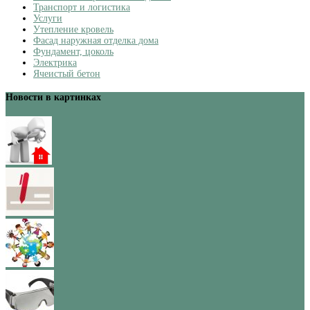
Транспорт и логистика
Услуги
Утепление кровель
Фасад наружная отделка дома
Фундамент, цоколь
Электрика
Ячеистый бетон
Новости в картинках