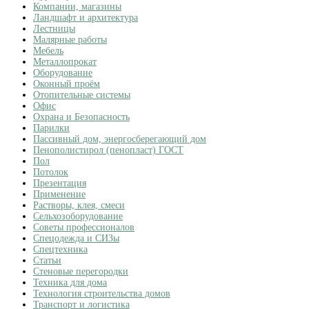
Компании, магазины
Ландшафт и архитектура
Лестницы
Малярные работы
Мебель
Металлопрокат
Оборудование
Оконный проём
Отопительные системы
Офис
Охрана и Безопасность
Парилки
Пассивный дом, энергосберегающий дом
Пенополистирол (пенопласт) ГОСТ
Пол
Потолок
Презентация
Применение
Растворы, клея, смеси
Сельхозоборудование
Советы профессионалов
Спецодежда и СИЗы
Спецтехника
Статьи
Стеновые перегородки
Техника для дома
Технология строительства домов
Транспорт и логистика