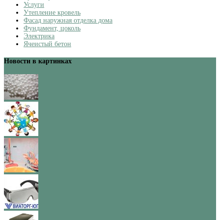
Услуги
Утепление кровель
Фасад наружная отделка дома
Фундамент, цоколь
Электрика
Ячеистый бетон
Новости в картинках