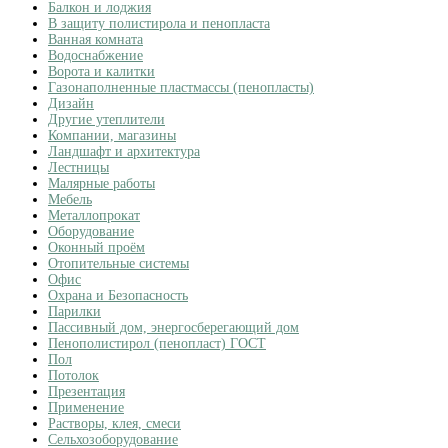
Балкон и лоджия
В защиту полистирола и пенопласта
Ванная комната
Водоснабжение
Ворота и калитки
Газонаполненные пластмассы (пенопласты)
Дизайн
Другие утеплители
Компании, магазины
Ландшафт и архитектура
Лестницы
Малярные работы
Мебель
Металлопрокат
Оборудование
Оконный проём
Отопительные системы
Офис
Охрана и Безопасность
Парилки
Пассивный дом, энергосберегающий дом
Пенополистирол (пенопласт) ГОСТ
Пол
Потолок
Презентация
Применение
Растворы, клея, смеси
Сельхозоборудование