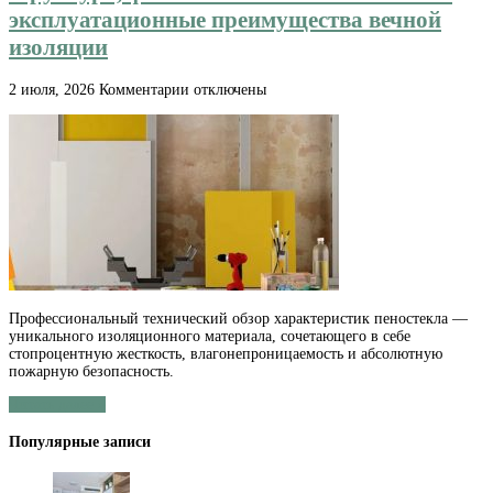
эксплуатационные преимущества вечной
изоляции
к
2 июля, 2026
Комментарии
отключены
записи
Пеностекло
(cellular
glass):
молекулярная
структура,
физико-
химические
свойства
и
эксплуатационные
преимущества
вечной
Профессиональный технический обзор характеристик пеностекла —
изоляции
уникального изоляционного материала, сочетающего в себе
стопроцентную жесткость, влагонепроницаемость и абсолютную
пожарную безопасность.
Читать далее »
Популярные записи