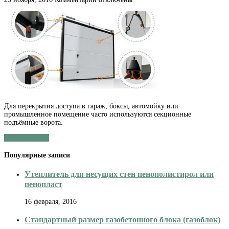
записи
Ремонт
подъемных
ворот:
возможные
неисправности
и
варианты
их
устранения
Для перекрытия доступа в гараж, боксы, автомойку или
промышленное помещение часто используются секционные
подъёмные ворота.
Читать далее »
Популярные записи
Утеплитель для несущих стен пенополистирол или
пенопласт
16 февраля, 2016
Стандартный размер газобетонного блока (газоблок)