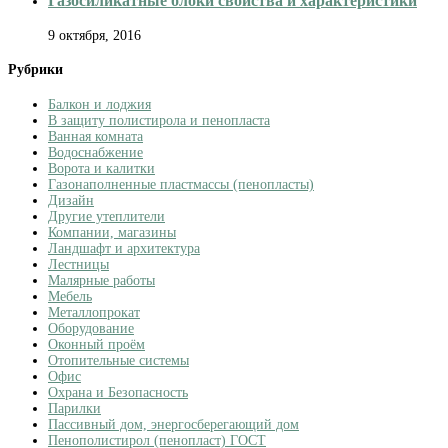
Газосиликатные блоки свойства и характеристики
9 октября, 2016
Рубрики
Балкон и лоджия
В защиту полистирола и пенопласта
Ванная комната
Водоснабжение
Ворота и калитки
Газонаполненные пластмассы (пенопласты)
Дизайн
Другие утеплители
Компании, магазины
Ландшафт и архитектура
Лестницы
Малярные работы
Мебель
Металлопрокат
Оборудование
Оконный проём
Отопительные системы
Офис
Охрана и Безопасность
Парилки
Пассивный дом, энергосберегающий дом
Пенополистирол (пенопласт) ГОСТ