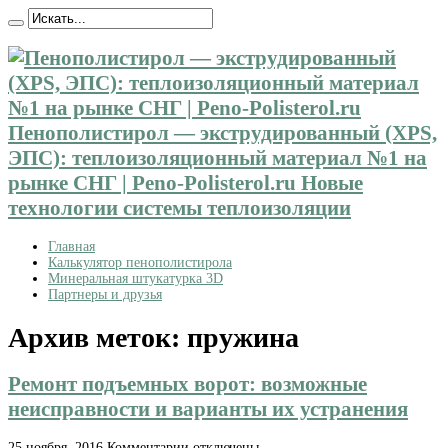
Пенополистирол — экструдированный (XPS,
ЭПС): теплоизоляционный материал №1 на
рынке СНГ | Peno-Polisterol.ru Новые
технологии системы теплоизоляции
Главная
Калькулятор пенополистирола
Минеральная штукатурка 3D
Партнеры и друзья
Архив меток:
пружинa
Ремонт подъемных ворот: возможные
неисправности и варианты их устранения
к
25 ноября, 2016
Комментарии
отключены