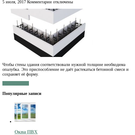
к
5 июля, 2017
Комментарии
отключены
записи
Несъёмная
опалубка
из
пенополистирола
Чтобы стены здания соответствовали нужной толщине необходима
опалубка. Это приспособление не даёт растекаться бетонной смеси и
сохраняет её форму.
Читать далее »
Популярные записи
Окна ПВХ