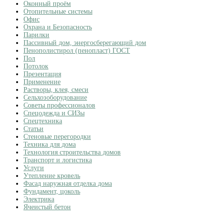
Оконный проём
Отопительные системы
Офис
Охрана и Безопасность
Парилки
Пассивный дом, энергосберегающий дом
Пенополистирол (пенопласт) ГОСТ
Пол
Потолок
Презентация
Применение
Растворы, клея, смеси
Сельхозоборудование
Советы профессионалов
Спецодежда и СИЗы
Спецтехника
Статьи
Стеновые перегородки
Техника для дома
Технология строительства домов
Транспорт и логистика
Услуги
Утепление кровель
Фасад наружная отделка дома
Фундамент, цоколь
Электрика
Ячеистый бетон