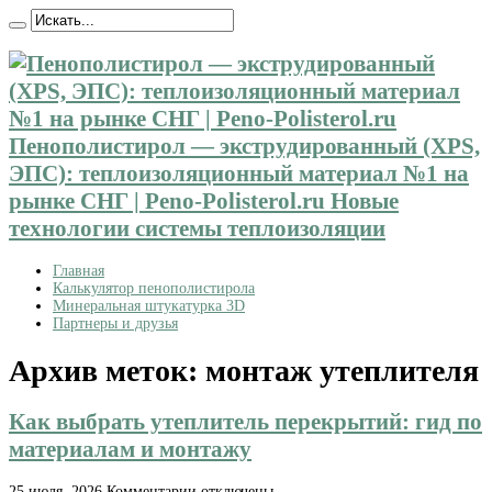
Пенополистирол — экструдированный (XPS,
ЭПС): теплоизоляционный материал №1 на
рынке СНГ | Peno-Polisterol.ru Новые
технологии системы теплоизоляции
Главная
Калькулятор пенополистирола
Минеральная штукатурка 3D
Партнеры и друзья
Архив меток:
монтаж утеплителя
Как выбрать утеплитель перекрытий: гид по
материалам и монтажу
к
25 июля, 2026
Комментарии
отключены