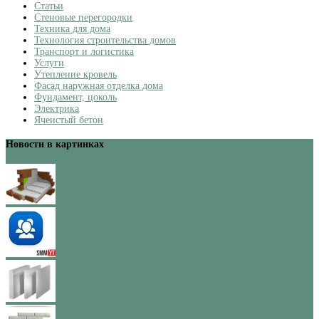
Статьи
Стеновые перегородки
Техника для дома
Технология строительства домов
Транспорт и логистика
Услуги
Утепление кровель
Фасад наружная отделка дома
Фундамент, цоколь
Электрика
Ячеистый бетон
Новости в картинках