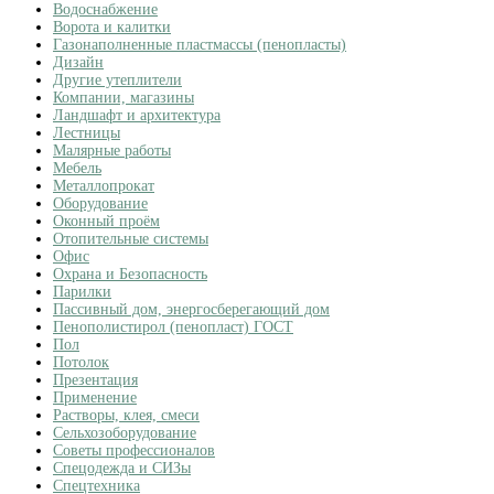
Водоснабжение
Ворота и калитки
Газонаполненные пластмассы (пенопласты)
Дизайн
Другие утеплители
Компании, магазины
Ландшафт и архитектура
Лестницы
Малярные работы
Мебель
Металлопрокат
Оборудование
Оконный проём
Отопительные системы
Офис
Охрана и Безопасность
Парилки
Пассивный дом, энергосберегающий дом
Пенополистирол (пенопласт) ГОСТ
Пол
Потолок
Презентация
Применение
Растворы, клея, смеси
Сельхозоборудование
Советы профессионалов
Спецодежда и СИЗы
Спецтехника