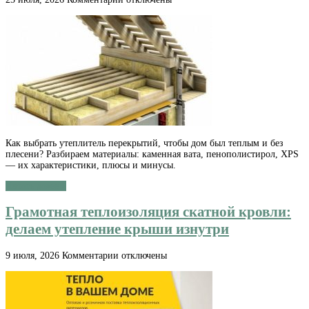
записи
Как
выбрать
утеплитель
перекрытий:
гид
по
материалам
и
монтажу
Как выбрать утеплитель перекрытий, чтобы дом был теплым и без
плесени? Разбираем материалы: каменная вата, пенополистирол, XPS
— их характеристики, плюсы и минусы.
Читать далее »
Грамотная теплоизоляция скатной кровли:
делаем утепление крыши изнутри
к
9 июля, 2026
Комментарии
отключены
записи
Грамотная
теплоизоляция
скатной