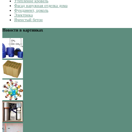
Утепление кровель
Фасад наружная отделка дома
Фундамент, цоколь
Электрика
Ячеистый бетон
Новости в картинках