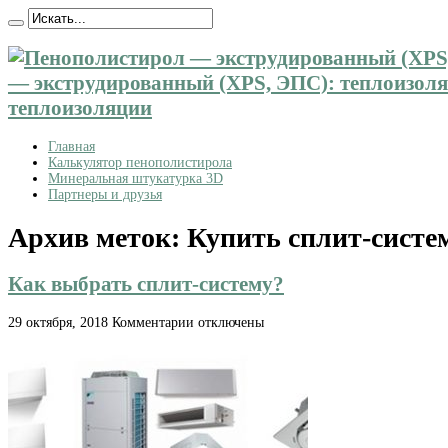
— экструдированный (XPS, ЭПС): теплоизоляц
теплоизоляции
Главная
Калькулятор пенополистирола
Минеральная штукатурка 3D
Партнеры и друзья
Архив меток:
Купить сплит-систе
Как выбрать сплит-систему?
к
29 октября, 2018
Комментарии
отключены
записи
Как
выбрать
сплит-
систему?