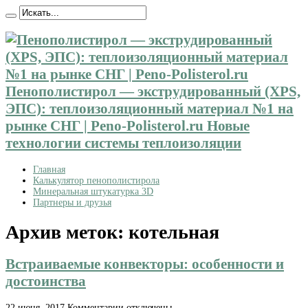
Пенополистирол — экструдированный (XPS,
ЭПС): теплоизоляционный материал №1 на
рынке СНГ | Peno-Polisterol.ru Новые
технологии системы теплоизоляции
Главная
Калькулятор пенополистирола
Минеральная штукатурка 3D
Партнеры и друзья
Архив меток:
котельная
Встраиваемые конвекторы: особенности и
достоинства
к
22 июня, 2017
Комментарии
отключены