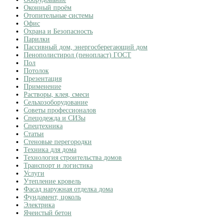
Оконный проём
Отопительные системы
Офис
Охрана и Безопасность
Парилки
Пассивный дом, энергосберегающий дом
Пенополистирол (пенопласт) ГОСТ
Пол
Потолок
Презентация
Применение
Растворы, клея, смеси
Сельхозоборудование
Советы профессионалов
Спецодежда и СИЗы
Спецтехника
Статьи
Стеновые перегородки
Техника для дома
Технология строительства домов
Транспорт и логистика
Услуги
Утепление кровель
Фасад наружная отделка дома
Фундамент, цоколь
Электрика
Ячеистый бетон