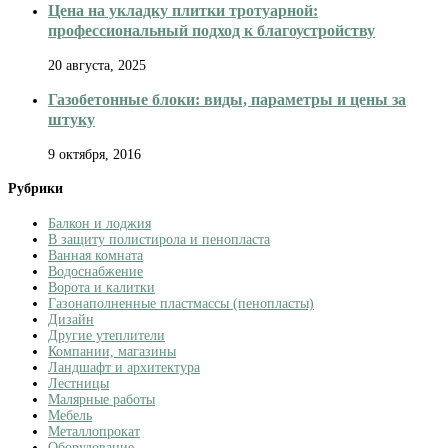
Цена на укладку плитки тротуарной:
профессиональный подход к благоустройству
20 августа, 2025
Газобетонные блоки: виды, параметры и цены за
штуку
9 октября, 2016
Рубрики
Балкон и лоджия
В защиту полистирола и пенопласта
Ванная комната
Водоснабжение
Ворота и калитки
Газонаполненные пластмассы (пенопласты)
Дизайн
Другие утеплители
Компании, магазины
Ландшафт и архитектура
Лестницы
Малярные работы
Мебель
Металлопрокат
Оборудование