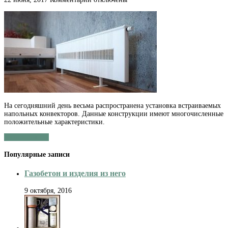
записи
Встраиваемые
конвекторы:
особенности
и
достоинства
На сегодняшний день весьма распространена установка встраиваемых
напольных конвекторов. Данные конструкции имеют многочисленные
положительные характеристики.
Читать далее »
Популярные записи
Газобетон и изделия из него
9 октября, 2016