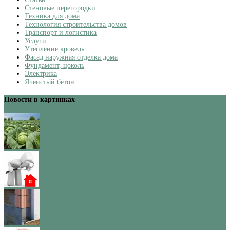
Стеновые перегородки
Техника для дома
Технология строительства домов
Транспорт и логистика
Услуги
Утепление кровель
Фасад наружная отделка дома
Фундамент, цоколь
Электрика
Ячеистый бетон
Новости в картинках