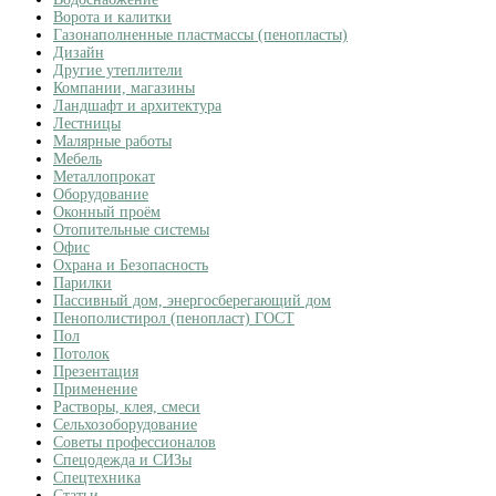
Ворота и калитки
Газонаполненные пластмассы (пенопласты)
Дизайн
Другие утеплители
Компании, магазины
Ландшафт и архитектура
Лестницы
Малярные работы
Мебель
Металлопрокат
Оборудование
Оконный проём
Отопительные системы
Офис
Охрана и Безопасность
Парилки
Пассивный дом, энергосберегающий дом
Пенополистирол (пенопласт) ГОСТ
Пол
Потолок
Презентация
Применение
Растворы, клея, смеси
Сельхозоборудование
Советы профессионалов
Спецодежда и СИЗы
Спецтехника
Статьи