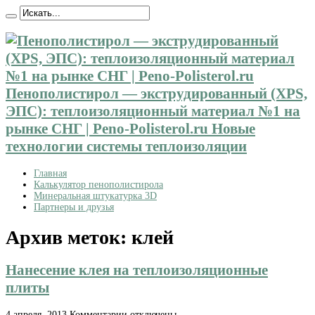
Пенополистирол — экструдированный (XPS,
ЭПС): теплоизоляционный материал №1 на
рынке СНГ | Peno-Polisterol.ru Новые
технологии системы теплоизоляции
Главная
Калькулятор пенополистирола
Минеральная штукатурка 3D
Партнеры и друзья
Архив меток:
клей
Нанесение клея на теплоизоляционные
плиты
к
4 апреля, 2013
Комментарии
отключены