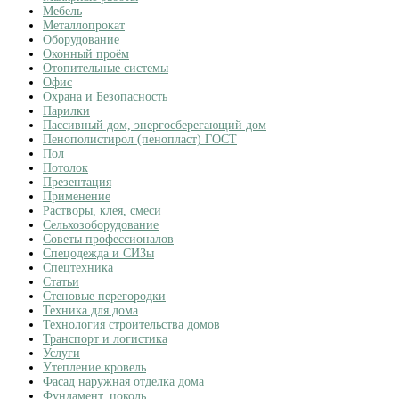
Мебель
Металлопрокат
Оборудование
Оконный проём
Отопительные системы
Офис
Охрана и Безопасность
Парилки
Пассивный дом, энергосберегающий дом
Пенополистирол (пенопласт) ГОСТ
Пол
Потолок
Презентация
Применение
Растворы, клея, смеси
Сельхозоборудование
Советы профессионалов
Спецодежда и СИЗы
Спецтехника
Статьи
Стеновые перегородки
Техника для дома
Технология строительства домов
Транспорт и логистика
Услуги
Утепление кровель
Фасад наружная отделка дома
Фундамент, цоколь