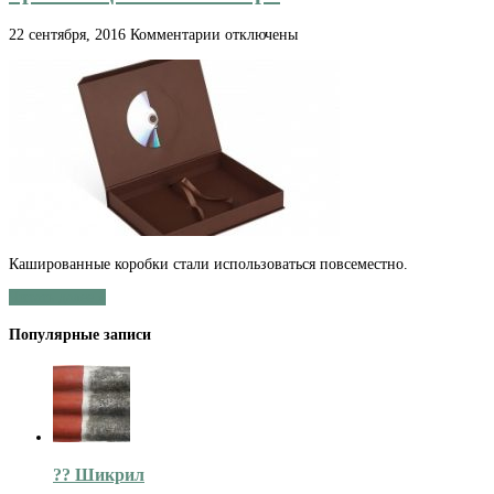
к
22 сентября, 2016
Комментарии
отключены
записи
Кашированные
коробки
для
презентационного
набора
Кашированные коробки стали использоваться повсеместно.
Читать далее »
Популярные записи
?️? Шикрил