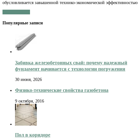
обусловливается завышенной технико-экономической эффективностью
блоки:
виды,
Читать далее »
размеры
и
Популярные записи
цены
за
штуку
Забивка железобетонных свай: почему надежный
фундамент начинается с технологии погружения
30 июня, 2026
Физико-технические свойства газобетона
9 октября, 2016
Пол в коридоре