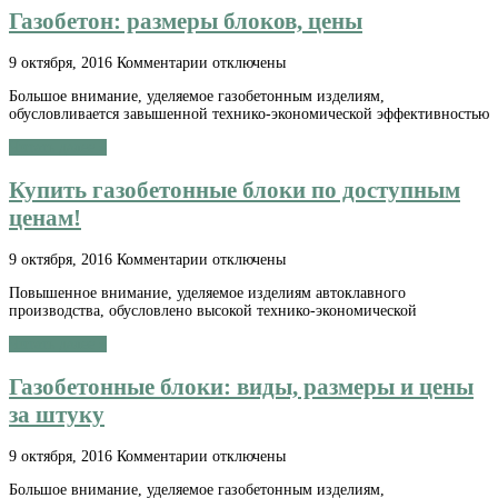
Газобетон: размеры блоков, цены
цены
за
штуку
к
9 октября, 2016
Комментарии
отключены
записи
Большое внимание, уделяемое газобетонным изделиям,
Газобетон:
обусловливается завышенной технико-экономической эффективностью
размеры
блоков,
Читать далее »
цены
Купить газобетонные блоки по доступным
ценам!
к
9 октября, 2016
Комментарии
отключены
записи
Повышенное внимание, уделяемое изделиям автоклавного
Купить
производства, обусловлено высокой технико-экономической
газобетонные
блоки
Читать далее »
по
доступным
Газобетонные блоки: виды, размеры и цены
ценам!
за штуку
к
9 октября, 2016
Комментарии
отключены
записи
Большое внимание, уделяемое газобетонным изделиям,
Газобетонные