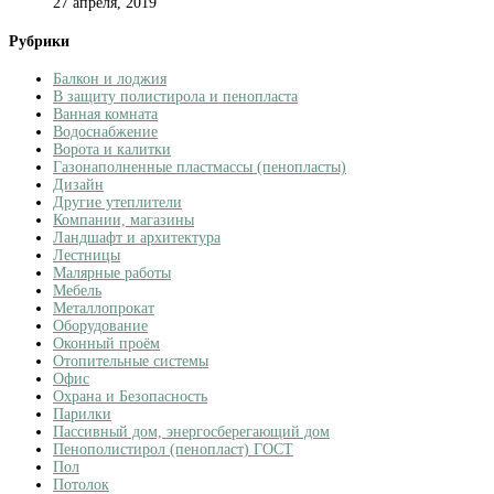
27 апреля, 2019
Рубрики
Балкон и лоджия
В защиту полистирола и пенопласта
Ванная комната
Водоснабжение
Ворота и калитки
Газонаполненные пластмассы (пенопласты)
Дизайн
Другие утеплители
Компании, магазины
Ландшафт и архитектура
Лестницы
Малярные работы
Мебель
Металлопрокат
Оборудование
Оконный проём
Отопительные системы
Офис
Охрана и Безопасность
Парилки
Пассивный дом, энергосберегающий дом
Пенополистирол (пенопласт) ГОСТ
Пол
Потолок