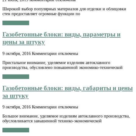
записи
Широкий выбор популярных материалов для отделки и облицовки
Отделка
стен предоставляет огромные функции по
фасадов
домов
Читать далее »
современными
материалами
Газобетонные блоки: виды, параметры и
цены
цены за штуку
к
9 октября, 2016
Комментарии
отключены
записи
Пристальное внимание, уделяемое изделиям автоклавного
Газобетонные
производства, обусловлено повышенной экономико-технической
блоки:
виды,
Читать далее »
параметры
и
Газобетонные блоки: виды, габариты и цены
цены
за
за штуку
штуку
к
9 октября, 2016
Комментарии
отключены
записи
Большое внимание, уделяемое изделиям автоклавного производства,
Газобетонные
обусловливается завышенной технико-экономической
блоки:
виды,
Читать далее »
габариты
и