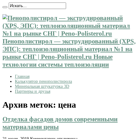
Пенополистирол — экструдированный (XPS,
ЭПС): теплоизоляционный материал №1 на
рынке СНГ | Peno-Polisterol.ru Новые
технологии системы теплоизоляции
Главная
Калькулятор пенополистирола
Минеральная штукатурка 3D
Партнеры и друзья
Архив меток:
цена
Отделка фасадов домов современными
материалами цены
к
21 июля, 2019
Комментарии
отключены