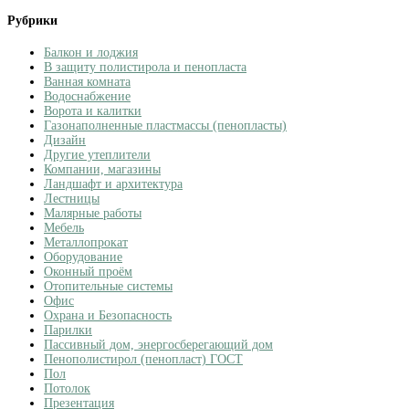
Рубрики
Балкон и лоджия
В защиту полистирола и пенопласта
Ванная комната
Водоснабжение
Ворота и калитки
Газонаполненные пластмассы (пенопласты)
Дизайн
Другие утеплители
Компании, магазины
Ландшафт и архитектура
Лестницы
Малярные работы
Мебель
Металлопрокат
Оборудование
Оконный проём
Отопительные системы
Офис
Охрана и Безопасность
Парилки
Пассивный дом, энергосберегающий дом
Пенополистирол (пенопласт) ГОСТ
Пол
Потолок
Презентация