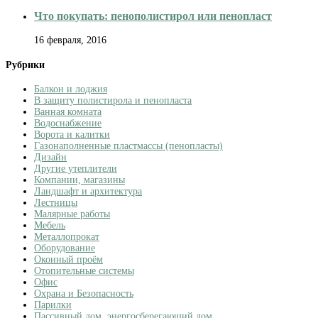
Что покупать: пенополистирол или пенопласт
16 февраля, 2016
Рубрики
Балкон и лоджия
В защиту полистирола и пенопласта
Ванная комната
Водоснабжение
Ворота и калитки
Газонаполненные пластмассы (пенопласты)
Дизайн
Другие утеплители
Компании, магазины
Ландшафт и архитектура
Лестницы
Малярные работы
Мебель
Металлопрокат
Оборудование
Оконный проём
Отопительные системы
Офис
Охрана и Безопасность
Парилки
Пассивный дом, энергосберегающий дом