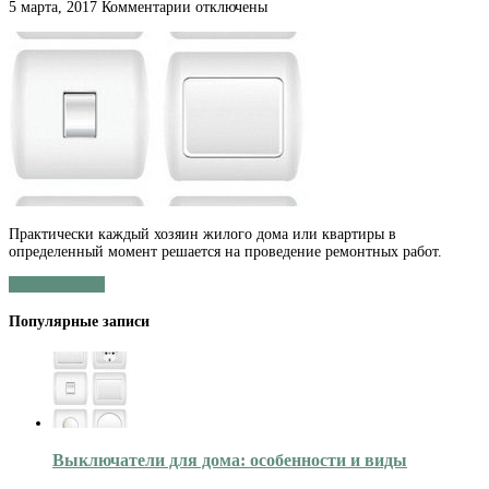
к
5 марта, 2017
Комментарии
отключены
записи
Выключатели
для
дома:
особенности
и
виды
Практически каждый хозяин жилого дома или квартиры в
определенный момент решается на проведение ремонтных работ.
Читать далее »
Популярные записи
Выключатели для дома: особенности и виды