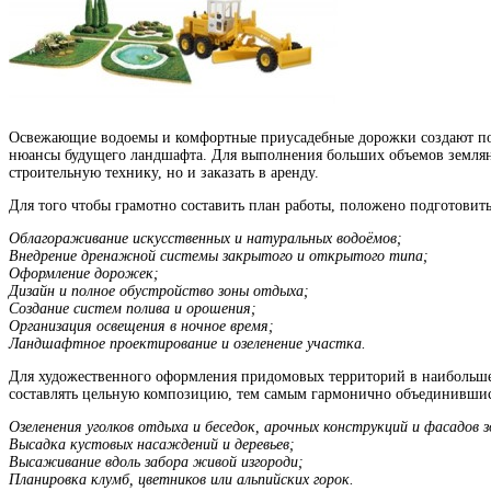
Освежающие водоемы и комфортные приусадебные дорожки создают по м
нюансы будущего ландшафта. Для выполнения больших объемов земляны
строительную технику, но и заказать в аренду.
Для того чтобы грамотно составить план работы, положено подготовить
Облагораживание искусственных и натуральных водоёмов;
Внедрение дренажной системы закрытого и открытого типа;
Оформление дорожек;
Дизайн и полное обустройство зоны отдыха;
Создание систем полива и орошения;
Организация освещения в ночное время;
Ландшафтное проектирование и озеленение участка.
Для художественного оформления придомовых территорий в наибольше
составлять цельную композицию, тем самым гармонично объединившись
Озеленения уголков отдыха и беседок, арочных конструкций и фасадов з
Высадка кустовых насаждений и деревьев;
Высаживание вдоль забора живой изгороди;
Планировка клумб, цветников или альпийских горок.