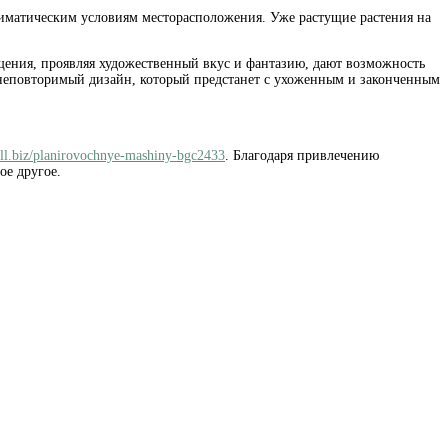
лиматическим условиям месторасположения. Уже растущие растения на
ещения, проявляя художественный вкус и фантазию, дают возможность
 неповторимый дизайн, который предстанет с ухоженным и законченным
all.biz/planirovochnye-mashiny-bgc2433
. Благодаря привлечению
ое другое.