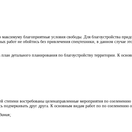
аксимуму благоприятные условия свободы. Для благоустройства придом
х работ не обойтись без привлечения спецтехники, в данном случае эт
 план детального планирования по благоустройству территории. К основ
й степени востребованы целенаправленные мероприятия по озеленению 
 подчеркивать друг друга. К основным видам работ по по озеленению о
дания;