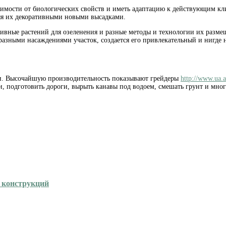
исимости от биологических свойств и иметь адаптацию к действующим к
яя их декоративными новыми высадками.
ативные растений для озеленения и разные методы и технологии их разм
 разными насаждениями участок, создается его привлекательный и нигде
ли. Высочайшую производительность показывают грейдеры
http://www.ua.
, подготовить дороги, вырыть канавы под водоем, смешать грунт и мног
х конструкций