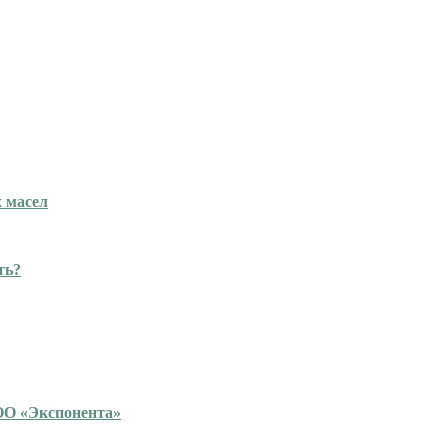
 масел
ть?
ОО «Экспонента»