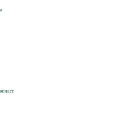
ка
опласт