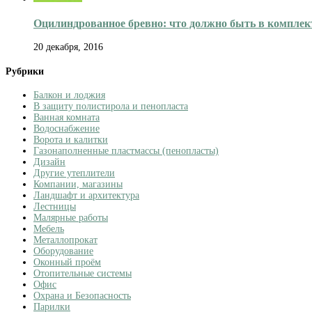
Оцилиндрованное бревно: что должно быть в комплект
20 декабря, 2016
Рубрики
Балкон и лоджия
В защиту полистирола и пенопласта
Ванная комната
Водоснабжение
Ворота и калитки
Газонаполненные пластмассы (пенопласты)
Дизайн
Другие утеплители
Компании, магазины
Ландшафт и архитектура
Лестницы
Малярные работы
Мебель
Металлопрокат
Оборудование
Оконный проём
Отопительные системы
Офис
Охрана и Безопасность
Парилки