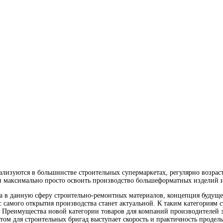
ализуются в большинстве строительных супермаркетах, регулярно возраст
 максимально просто освоить производство большеформатных изделий и
ва в данную cферу строительно-ремонтных материалов, концепция будуще
самого открытия производства станет актуальной. К таким категориям 
н. Преимущества новой категории товаров для компаний производителей 
том для строительных бригад выступает скорость и практичность продел